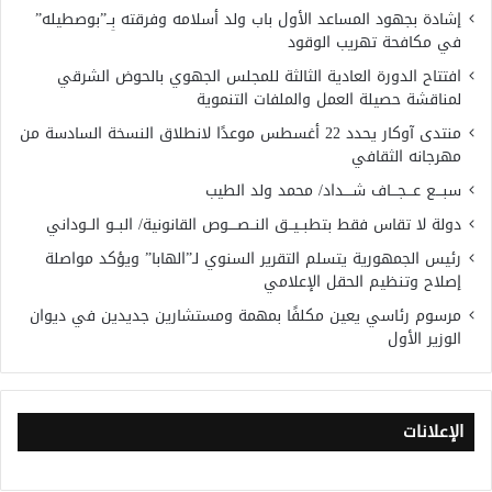
إشادة بجهود المساعد الأول باب ولد أسلامه وفرقته بِــ”بوصطيله”
في مكافحة تهريب الوقود
افتتاح الدورة العادية الثالثة للمجلس الجهوي بالحوض الشرقي
لمناقشة حصيلة العمل والملفات التنموية
منتدى آوكار يحدد 22 أغسطس موعدًا لانطلاق النسخة السادسة من
مهرجانه الثقافي
سبـــع عـــجـــاف شــــداد/ محمد ولد الطيب
دولة لا تقاس فقط بتطبــيــق النــصــــوص القانونية/ البــو الــوداني
رئيس الجمهورية يتسلم التقرير السنوي لـ”الهابا” ويؤكد مواصلة
إصلاح وتنظيم الحقل الإعلامي
مرسوم رئاسي يعين مكلفًا بمهمة ومستشارين جديدين في ديوان
الوزير الأول
الإعلانات