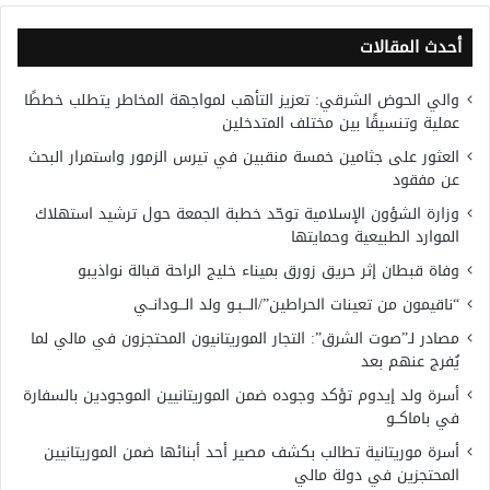
أحدث المقالات
والي الحوض الشرقي: تعزيز التأهب لمواجهة المخاطر يتطلب خططًا
عملية وتنسيقًا بين مختلف المتدخلين
العثور على جثامين خمسة منقبين في تيرس الزمور واستمرار البحث
عن مفقود
وزارة الشؤون الإسلامية توحّد خطبة الجمعة حول ترشيد استهلاك
الموارد الطبيعية وحمايتها
وفاة قبطان إثر حريق زورق بميناء خليج الراحة قبالة نواذيبو
“ناقيمون من تعينات الحراطين”/الـــبـو ولد الـــودانــي
مصادر لـ”صوت الشرق”: التجار الموريتانيون المحتجزون في مالي لما
يُفرج عنهم بعد
أسرة ولد إيدوم تؤكد وجوده ضمن الموريتانيين الموجودين بالسفارة
في باماكــو
أسرة موريتانية تطالب بكشف مصير أحد أبنائها ضمن الموريتانيين
المحتجزين في دولة مالي