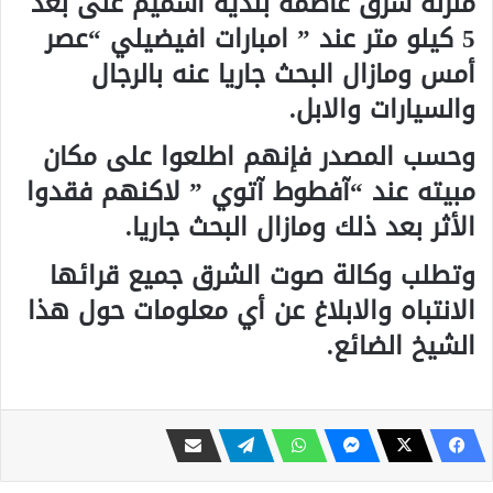
منزله شرق غاصمة بلدية أشميم على بعد
5 كيلو متر عند ” امبارات افيضيلي “عصر
أمس ومازال البحث جاريا عنه بالرجال
والسيارات والابل.
وحسب المصدر فإنهم اطلعوا على مكان
مبيته عند “آفطوط آتوي ” لاكنهم فقدوا
الأثر بعد ذلك ومازال البحث جاريا.
وتطلب وكالة صوت الشرق جميع قرائها
الانتباه والابلاغ عن أي معلومات حول هذا
الشيخ الضائع.