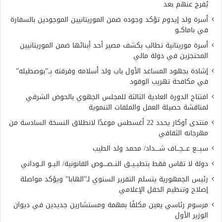
يُفرج عنهم بعد
أسرة ولد إيدوم تؤكد وجوده ضمن الموريتانيين الموجودين بالسفارة
في باماكــو
أسرة موريتانية تطالب بكشف مصير أحد أبنائها ضمن الموريتانيين
المحتجزين في دولة مالي
إشادة بجهود المساعد الأول باب ولد أسلامه وفرقته بِــ”بوصطيله”
في مكافحة تهريب الوقود
افتتاح الدورة العادية الثالثة للمجلس الجهوي بالحوض الشرقي
لمناقشة حصيلة العمل والملفات التنموية
منتدى آوكار يحدد 22 أغسطس موعدًا لانطلاق النسخة السادسة من
مهرجانه الثقافي
سبـــع عـــجـــاف شــــداد/ محمد ولد الطيب
دولة لا تقاس فقط بتطبــيــق النــصــــوص القانونية/ البــو الــوداني
رئيس الجمهورية يتسلم التقرير السنوي لـ”الهابا” ويؤكد مواصلة
إصلاح وتنظيم الحقل الإعلامي
مرسوم رئاسي يعين مكلفًا بمهمة ومستشارين جديدين في ديوان
الوزير الأول