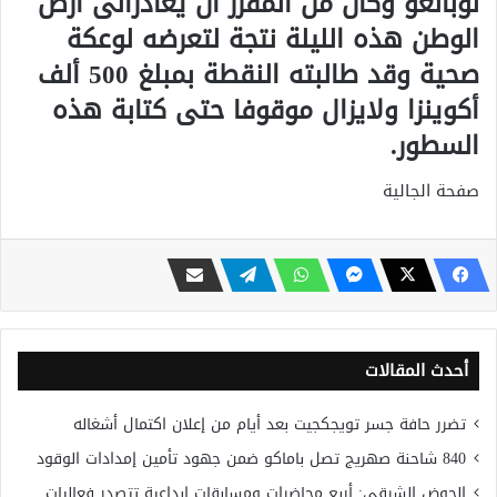
لوبانغو وكان من المقرر أن يغادرالى أرض
الوطن هذه الليلة نتجة لتعرضه لوعكة
صحية وقد طالبته النقطة بمبلغ 500 ألف
أكوينزا ولايزال موقوفا حتى كتابة هذه
السطور.
صفحة الجالية
أحدث المقالات
تضرر حافة جسر تويجكجيت بعد أيام من إعلان اكتمال أشغاله
840 شاحنة صهريج تصل باماكو ضمن جهود تأمين إمدادات الوقود
الحوض الشرقي: أربع محاضرات ومسابقات إبداعية تتصدر فعاليات