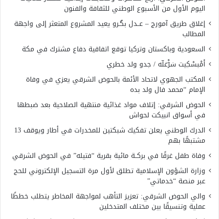
اليوم الأول من الأسبوع الوطني للثقافة والفنون
إغلاق طريق آمورج – عــدل بگـرو يعيد المشروع المتعثر إلى واجهة
المطالب
السعودية وباكستان وتركيا توقع اتفاقية دفاع مشترك في مكة
أَمْبسْكِيت سَرّْغلّه / جدو ولد خطري
المكتب الجهوي لاتحاد الأئمة بالحوض الشرقي يعزي في وفاة
الإمام “محمد فال ولد بده
الحوض الشرقي: إتلاف مواد غذائية منتهية الصلاحية بعد ضبطها
في أسواق انبيكت لحواش
الدرك الوطني يعلن تفكيك شبكتين للمخدرات في أطار ويوقف 13
مشتبهًا بهم
وفاة طفل غرقًا في بركــة مائية بقرية “فتيله” في الحوض الشرقي
وزارة الشؤون الإسلامية تطلق لأول مرة التسجيل الإلكتروني للحج
عبر منصة “خدماتي”
والي الحوض الشرقي: تعزيز التأهب لمواجهة المخاطر يتطلب خططًا
عملية وتنسيقًا بين مختلف المتدخلين