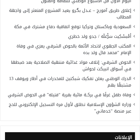
اليوم الأول من الأسبوع الوطني للثقافة والفنون
إغلاق طريق آمورج – عــدل بگـرو يعيد المشروع المتعثر إلى واجهة
المطالب
السعودية وباكستان وتركيا توقع اتفاقية دفاع مشترك في مكة
أَمْبسْكِيت سَرّْغلّه / جدو ولد خطري
المكتب الجهوي لاتحاد الأئمة بالحوض الشرقي يعزي في وفاة
الإمام “محمد فال ولد بده
الحوض الشرقي: إتلاف مواد غذائية منتهية الصلاحية بعد ضبطها
في أسواق انبيكت لحواش
الدرك الوطني يعلن تفكيك شبكتين للمخدرات في أطار ويوقف 13
مشتبهًا بهم
وفاة طفل غرقًا في بركــة مائية بقرية “فتيله” في الحوض الشرقي
وزارة الشؤون الإسلامية تطلق لأول مرة التسجيل الإلكتروني للحج
عبر منصة “خدماتي”
الإعلانات