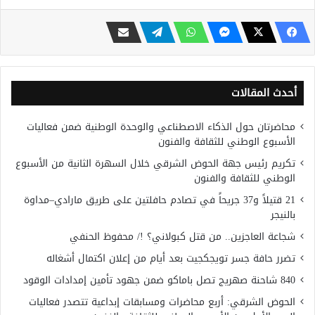
أحدث المقالات
محاضرتان حول الذكاء الاصطناعي والوحدة الوطنية ضمن فعاليات
الأسبوع الوطني للثقافة والفنون
تكريم رئيس جهة الحوض الشرقي خلال السهرة الثانية من الأسبوع
الوطني للثقافة والفنون
21 قتيلاً و37 جريحاً في تصادم حافلتين على طريق مارادي–مداوة
بالنيجر
شجاعة العاجزين.. من قتل كبولاني؟ !/ محفوظ الحنفي
تضرر حافة جسر تويجكجيت بعد أيام من إعلان اكتمال أشغاله
840 شاحنة صهريج تصل باماكو ضمن جهود تأمين إمدادات الوقود
الحوض الشرقي: أربع محاضرات ومسابقات إبداعية تتصدر فعاليات