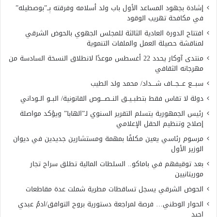
إشادة بجهود المساعد الأول باب ولد أسلامه وفرقته بِــ”بوصطيله”
في مكافحة تهريب الوقود
افتتاح الدورة العادية الثالثة للمجلس الجهوي بالحوض الشرقي
لمناقشة حصيلة العمل والملفات التنموية
منتدى آوكار يحدد 22 أغسطس موعدًا لانطلاق النسخة السادسة من
مهرجانه الثقافي
سبـــع عـــجـــاف شــــداد/ محمد ولد الطيب
دولة لا تقاس فقط بتطبــيــق النــصــــوص القانونية/ البــو الــوداني
رئيس الجمهورية يتسلم التقرير السنوي لـ”الهابا” ويؤكد مواصلة
إصلاح وتنظيم الحقل الإعلامي
مرسوم رئاسي يعين مكلفًا بمهمة ومستشارين جديدين في ديوان
الوزير الأول
بعد توقيفهم في باماكو.. السلطات المالية تطلق سراح تجار
موريتانيين
الحوض الشرقي يسجل تساقطات مطرية شملت عدة مقاطعات
الحوار الوطني… فرصة لمراجعة دستورية بروح التوافق/ادمُ عبدي
اجيد