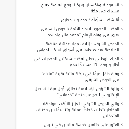
السعودية وباكستان وتركيا توقع اتفاقية دفاع
مشترك في مكة
أَمْبسْكِيت سَرّْغلّه / جدو ولد خطري
المكتب الجهوي لاتحاد الأئمة بالحوض الشرقي
يعزي في وفاة الإمام “محمد فال ولد بده
الحوض الشرقي: إتلاف مواد غذائية منتهية
الصلاحية بعد ضبطها في أسواق انبيكت لحواش
الدرك الوطني يعلن تفكيك شبكتين للمخدرات في
أطار ويوقف 13 مشتبهًا بهم
وفاة طفل غرقًا في بركــة مائية بقرية “فتيله”
في الحوض الشرقي
وزارة الشؤون الإسلامية تطلق لأول مرة التسجيل
الإلكتروني للحج عبر منصة “خدماتي”
والي الحوض الشرقي: تعزيز التأهب لمواجهة
المخاطر يتطلب خططًا عملية وتنسيقًا بين مختلف
المتدخلين
العثور على جثامين خمسة منقبين في تيرس