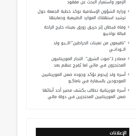
الزمور واستمرار البحث عن مفقود
وزارة الشؤون الإسلامية توحّد خطبة الجمعة حول
ترشيد استهلاك الموارد الطبيعية وحمايتها
وفاة قبطان إثر حريق زورق بميناء خليج الراحة
قبالة نواذيبو
“ناقيمون من تعينات الحراطين”/الـــبـو ولد
الـــودانــي
مصادر لـ”صوت الشرق”: التجار الموريتانيون
المحتجزون في مالي لما يُفرج عنهم بعد
أسرة ولد إيدوم تؤكد وجوده ضمن الموريتانيين
الموجودين بالسفارة في باماكــو
أسرة موريتانية تطالب بكشف مصير أحد أبنائها
ضمن الموريتانيين المحتجزين في دولة مالي
الإعلانات