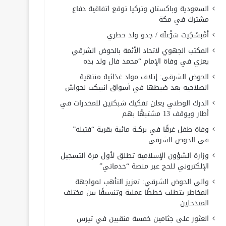
السعودية وباكستان وتركيا توقع اتفاقية دفاع
مشترك في مكة
أَمْبسْكِيت سَرّْغلّه / جدو ولد خطري
المكتب الجهوي لاتحاد الأئمة بالحوض الشرقي
يعزي في وفاة الإمام “محمد فال ولد بده
الحوض الشرقي: إتلاف مواد غذائية منتهية
الصلاحية بعد ضبطها في أسواق انبيكت لحواش
الدرك الوطني يعلن تفكيك شبكتين للمخدرات في
أطار ويوقف 13 مشتبهًا بهم
وفاة طفل غرقًا في بركــة مائية بقرية “فتيله”
في الحوض الشرقي
وزارة الشؤون الإسلامية تطلق لأول مرة التسجيل
الإلكتروني للحج عبر منصة “خدماتي”
والي الحوض الشرقي: تعزيز التأهب لمواجهة
المخاطر يتطلب خططًا عملية وتنسيقًا بين مختلف
المتدخلين
العثور على جثامين خمسة منقبين في تيرس