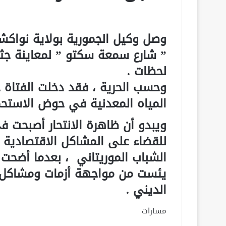
وصل وكيل الجمورية بولاية نواكش
” شارع سمعة سكتو ” لمعاينة جثة
لحظات .
وحسب الحرية ، فقد دخلت الفتاة
المياه المعدنية في حوض الاستحم
ويبدو أن ظاهرة الانتحار أصبحت في
للقضاء على المشاكل الاقتصادية و
الشباب الموريتاني ، بعدما أضحت ا
يئست من مواجهة أزمات ومشاكل ا
الديني .
مسارات