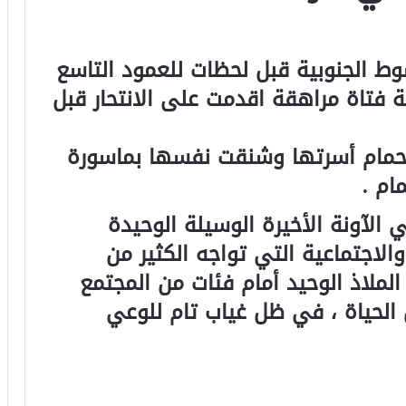
وط الجنوبية قبل لحظات للعمود التاسع
 فتاة مراهقة اقدمت على الانتحار قبل
 حمام أسرتها وشنقت نفسها بماسورة
ام .
 الآونة الأخيرة الوسيلة الوحيدة
الاجتماعية التي تواجه الكثير من
لملاذ الوحيد أمام فئات من المجتمع
لحياة ، في ظل غياب تام للوعي