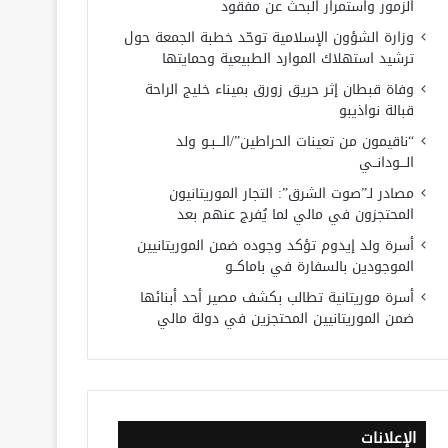
الزمور واستمرار البحث عن مفقود
وزارة الشؤون الإسلامية توحّد خطبة الجمعة حول
ترشيد استهلاك الموارد الطبيعية وحمايتها
وفاة قبطان إثر حريق زورق بميناء خليج الراحة
قبالة نواذيبو
“ناقيمون من تعينات الحراطين”/الـــبـو ولد
الـــودانــي
مصادر لـ”صوت الشرق”: التجار الموريتانيون
المحتجزون في مالي لما يُفرج عنهم بعد
أسرة ولد إيدوم تؤكد وجوده ضمن الموريتانيين
الموجودين بالسفارة في باماكــو
أسرة موريتانية تطالب بكشف مصير أحد أبنائها
ضمن الموريتانيين المحتجزين في دولة مالي
الإعلانات