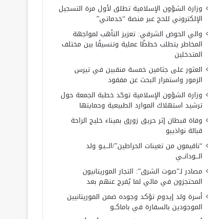
وزارة الشؤون الإسلامية تطلق لأول مرة التسجيل
الإلكتروني للحج عبر منصة “خدماتي”
والي الحوض الشرقي: تعزيز التأهب لمواجهة
المخاطر يتطلب خططًا عملية وتنسيقًا بين مختلف
المتدخلين
العثور على جثامين خمسة منقبين في تيرس
الزمور واستمرار البحث عن مفقود
وزارة الشؤون الإسلامية توحّد خطبة الجمعة حول
ترشيد استهلاك الموارد الطبيعية وحمايتها
وفاة قبطان إثر حريق زورق بميناء خليج الراحة
قبالة نواذيبو
“ناقيمون من تعينات الحراطين”/الـــبـو ولد
الـــودانــي
مصادر لـ”صوت الشرق”: التجار الموريتانيون
المحتجزون في مالي لما يُفرج عنهم بعد
أسرة ولد إيدوم تؤكد وجوده ضمن الموريتانيين
الموجودين بالسفارة في باماكــو