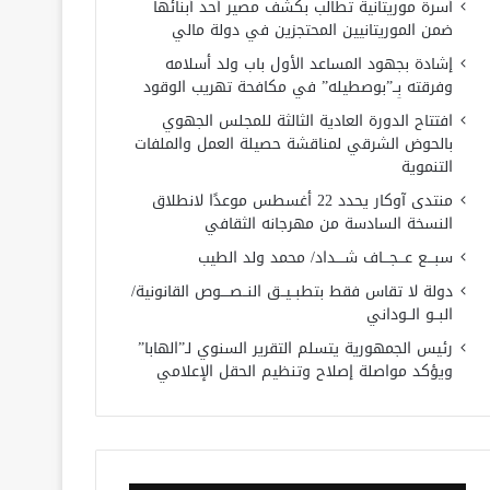
أسرة موريتانية تطالب بكشف مصير أحد أبنائها
ضمن الموريتانيين المحتجزين في دولة مالي
إشادة بجهود المساعد الأول باب ولد أسلامه
وفرقته بِــ”بوصطيله” في مكافحة تهريب الوقود
افتتاح الدورة العادية الثالثة للمجلس الجهوي
بالحوض الشرقي لمناقشة حصيلة العمل والملفات
التنموية
منتدى آوكار يحدد 22 أغسطس موعدًا لانطلاق
النسخة السادسة من مهرجانه الثقافي
سبـــع عـــجـــاف شــــداد/ محمد ولد الطيب
دولة لا تقاس فقط بتطبــيــق النــصــــوص القانونية/
البــو الــوداني
رئيس الجمهورية يتسلم التقرير السنوي لـ”الهابا”
ويؤكد مواصلة إصلاح وتنظيم الحقل الإعلامي