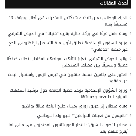
أحدث المقالات
الدرك الوطني يعلن تفكيك شبكتين للمخدرات في أطار ويوقف 13
مشتبهًا بهم
وفاة طفل غرقًا في بركــة مائية بقرية “فتيله” في الحوض الشرقي
وزارة الشؤون الإسلامية تطلق لأول مرة التسجيل الإلكتروني للحج
عبر منصة “خدماتي”
والي الحوض الشرقي: تعزيز التأهب لمواجهة المخاطر يتطلب خططًا
عملية وتنسيقًا بين مختلف المتدخلين
العثور على جثامين خمسة منقبين في تيرس الزمور واستمرار البحث
عن مفقود
وزارة الشؤون الإسلامية توحّد خطبة الجمعة حول ترشيد استهلاك
الموارد الطبيعية وحمايتها
وفاة قبطان إثر حريق زورق بميناء خليج الراحة قبالة نواذيبو
“ناقيمون من تعينات الحراطين”/الـــبـو ولد الـــودانــي
مصادر لـ”صوت الشرق”: التجار الموريتانيون المحتجزون في مالي لما
يُفرج عنهم بعد