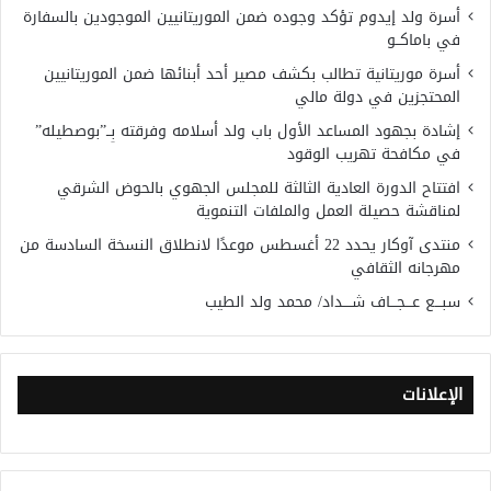
أسرة ولد إيدوم تؤكد وجوده ضمن الموريتانيين الموجودين بالسفارة
في باماكــو
أسرة موريتانية تطالب بكشف مصير أحد أبنائها ضمن الموريتانيين
المحتجزين في دولة مالي
إشادة بجهود المساعد الأول باب ولد أسلامه وفرقته بِــ”بوصطيله”
في مكافحة تهريب الوقود
افتتاح الدورة العادية الثالثة للمجلس الجهوي بالحوض الشرقي
لمناقشة حصيلة العمل والملفات التنموية
منتدى آوكار يحدد 22 أغسطس موعدًا لانطلاق النسخة السادسة من
مهرجانه الثقافي
سبـــع عـــجـــاف شــــداد/ محمد ولد الطيب
الإعلانات