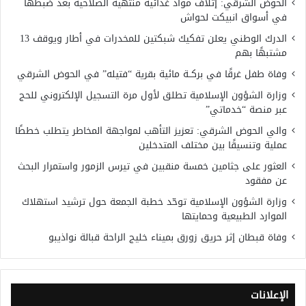
الحوض الشرقي: إتلاف مواد غذائية منتهية الصلاحية بعد ضبطها
في أسواق انبيكت لحواش
الدرك الوطني يعلن تفكيك شبكتين للمخدرات في أطار ويوقف 13
مشتبهًا بهم
وفاة طفل غرقًا في بركــة مائية بقرية “فتيله” في الحوض الشرقي
وزارة الشؤون الإسلامية تطلق لأول مرة التسجيل الإلكتروني للحج
عبر منصة “خدماتي”
والي الحوض الشرقي: تعزيز التأهب لمواجهة المخاطر يتطلب خططًا
عملية وتنسيقًا بين مختلف المتدخلين
العثور على جثامين خمسة منقبين في تيرس الزمور واستمرار البحث
عن مفقود
وزارة الشؤون الإسلامية توحّد خطبة الجمعة حول ترشيد استهلاك
الموارد الطبيعية وحمايتها
وفاة قبطان إثر حريق زورق بميناء خليج الراحة قبالة نواذيبو
الإعلانات