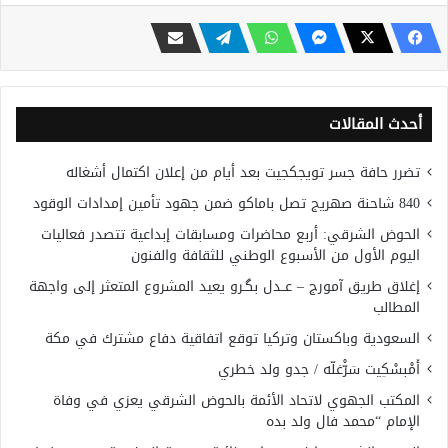
أحدث المقالات
تضرر حافة جسر تويجكجيت بعد أيام من إعلان اكتمال أشغاله
840 شاحنة صهريج تصل باماكو ضمن جهود تأمين إمدادات الوقود
الحوض الشرقي: أربع محاضرات ومسابقات إبداعية تتصدر فعاليات
اليوم الأول من الأسبوع الوطني للثقافة والفنون
إغلاق طريق آمورج – عــدل بگـرو يعيد المشروع المتعثر إلى واجهة
المطالب
السعودية وباكستان وتركيا توقع اتفاقية دفاع مشترك في مكة
أَمْبسْكِيت سَرّْغلّه / جدو ولد خطري
المكتب الجهوي لاتحاد الأئمة بالحوض الشرقي يعزي في وفاة
الإمام “محمد فال ولد بده