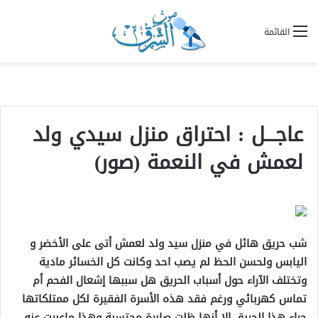
القائمة
عاجـــل : احتراق منزل سيدي ولد
لعمش في النعمة (صور)
شب حريق هائل في منزل سيد ولد لعمش أتى على الأخضر و
اليابس ولحسن الحظ لم يصب احد وكانت كل الخسائر مادية
وتختلف الآراء حول أسباب الحريق هل سببها إشعال الفحم أم
تماس كهربائي ورغم فقد هذه الأسرة الفقيرة لكل ممتلكاتها
جراء هذا الحريق إلا أنها ظلت صابرة محتسبة وهذا ماعبرت عنه