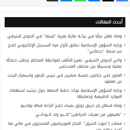
أحدث المقالات
وفاة طفل غرقًا في بركــة مائية بقرية “فتيله” في الحوض الشرقي
وزارة الشؤون الإسلامية تطلق لأول مرة التسجيل الإلكتروني للحج
عبر منصة “خدماتي”
والي الحوض الشرقي: تعزيز التأهب لمواجهة المخاطر يتطلب خططًا
عملية وتنسيقًا بين مختلف المتدخلين
العثور على جثامين خمسة منقبين في تيرس الزمور واستمرار البحث
عن مفقود
وزارة الشؤون الإسلامية توحّد خطبة الجمعة حول ترشيد استهلاك
الموارد الطبيعية وحمايتها
وفاة قبطان إثر حريق زورق بميناء خليج الراحة قبالة نواذيبو
“ناقيمون من تعينات الحراطين”/الـــبـو ولد الـــودانــي
مصادر لـ”صوت الشرق”: التجار الموريتانيون المحتجزون في مالي لما
يُفرج عنهم بعد