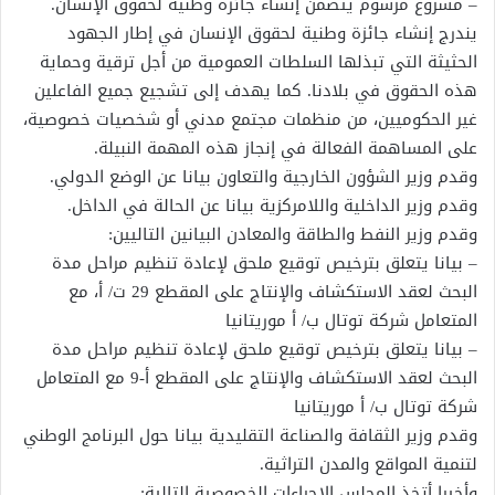
– مشروع مرسوم يتضمن إنشاء جائزة وطنية لحقوق الإنسان.
يندرج إنشاء جائزة وطنية لحقوق الإنسان في إطار الجهود
الحثيثة التي تبذلها السلطات العمومية من أجل ترقية وحماية
هذه الحقوق في بلادنا. كما يهدف إلى تشجيع جميع الفاعلين
غير الحكوميين، من منظمات مجتمع مدني أو شخصيات خصوصية،
على المساهمة الفعالة في إنجاز هذه المهمة النبيلة.
وقدم وزير الشؤون الخارجية والتعاون بيانا عن الوضع الدولي.
وقدم وزير الداخلية واللامركزية بيانا عن الحالة في الداخل.
وقدم وزير النفط والطاقة والمعادن البيانين التاليين:
– بيانا يتعلق بترخيص توقيع ملحق لإعادة تنظيم مراحل مدة
البحث لعقد الاستكشاف والإنتاج على المقطع 29 ت/ أ، مع
المتعامل شركة توتال ب/ أ موريتانيا
– بيانا يتعلق بترخيص توقيع ملحق لإعادة تنظيم مراحل مدة
البحث لعقد الاستكشاف والإنتاج على المقطع أ-9 مع المتعامل
شركة توتال ب/ أ موريتانيا
وقدم وزير الثقافة والصناعة التقليدية بيانا حول البرنامج الوطني
لتنمية المواقع والمدن التراثية.
وأخيرا أتخذ المجلس الإجراءات الخصوصية التالية: