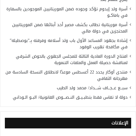
أسرة ولد إيدوم تؤكد وجوده ضمن الموريتانيين الموجودين بالسفارة
في باماكــو
أسرة موريتانية تطالب بكشف مصير أحد أبنائها ضمن الموريتانيين
المحتجزين في دولة مالي
إشادة بجهود المساعد الأول باب ولد أسلامه وفرقته بِــ”بوصطيله”
في مكافحة تهريب الوقود
افتتاح الدورة العادية الثالثة للمجلس الجهوي بالحوض الشرقي
لمناقشة حصيلة العمل والملفات التنموية
منتدى آوكار يحدد 22 أغسطس موعدًا لانطلاق النسخة السادسة من
مهرجانه الثقافي
سبـــع عـــجـــاف شــــداد/ محمد ولد الطيب
دولة لا تقاس فقط بتطبــيــق النــصــــوص القانونية/ البــو الــوداني
الإعلانات