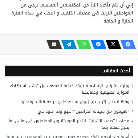
إلي أن يتم تأكيد النبأ من المكتشفين أنفسهم، يرجى من
المواطنين التريث في عمليات التنقيب و البحث في هذه الفترة
الحارة و الجافة.
أحدث المقالات
وزارة الشؤون الإسلامية توحّد خطبة الجمعة حول ترشيد استهلاك
الموارد الطبيعية وحمايتها
وفاة قبطان إثر حريق زورق بميناء خليج الراحة قبالة نواذيبو
“ناقيمون من تعينات الحراطين”/الـــبـو ولد الـــودانــي
مصادر لـ”صوت الشرق”: التجار الموريتانيون المحتجزون في مالي لما
يُفرج عنهم بعد
أسرة ولد إيدوم تؤكد وجوده ضمن الموريتانيين الموجودين بالسفارة