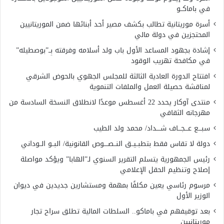
في باماكــو
أسرة موريتانية تطالب بكشف مصير أحد أبنائها ضمن الموريتانيين
المحتجزين في دولة مالي
إشادة بجهود المساعد الأول باب ولد أسلامه وفرقته بِــ”بوصطيله”
في مكافحة تهريب الوقود
افتتاح الدورة العادية الثالثة للمجلس الجهوي بالحوض الشرقي
لمناقشة حصيلة العمل والملفات التنموية
منتدى آوكار يحدد 22 أغسطس موعدًا لانطلاق النسخة السادسة من
مهرجانه الثقافي
سبـــع عـــجـــاف شــــداد/ محمد ولد الطيب
دولة لا تقاس فقط بتطبــيــق النــصــــوص القانونية/ البــو الــوداني
رئيس الجمهورية يتسلم التقرير السنوي لـ”الهابا” ويؤكد مواصلة
إصلاح وتنظيم الحقل الإعلامي
مرسوم رئاسي يعين مكلفًا بمهمة ومستشارين جديدين في ديوان
الوزير الأول
بعد توقيفهم في باماكو.. السلطات المالية تطلق سراح تجار
موريتانيين