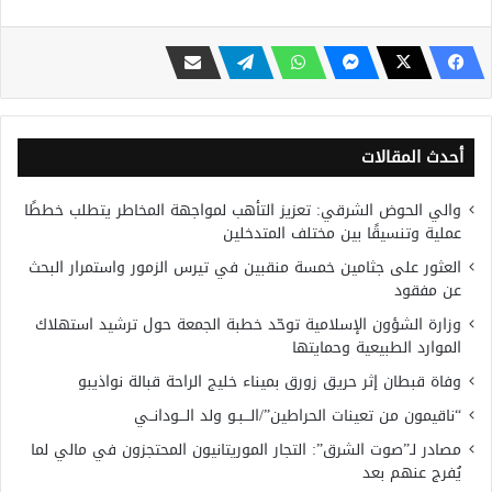
أحدث المقالات
والي الحوض الشرقي: تعزيز التأهب لمواجهة المخاطر يتطلب خططًا
عملية وتنسيقًا بين مختلف المتدخلين
العثور على جثامين خمسة منقبين في تيرس الزمور واستمرار البحث
عن مفقود
وزارة الشؤون الإسلامية توحّد خطبة الجمعة حول ترشيد استهلاك
الموارد الطبيعية وحمايتها
وفاة قبطان إثر حريق زورق بميناء خليج الراحة قبالة نواذيبو
“ناقيمون من تعينات الحراطين”/الـــبـو ولد الـــودانــي
مصادر لـ”صوت الشرق”: التجار الموريتانيون المحتجزون في مالي لما
يُفرج عنهم بعد