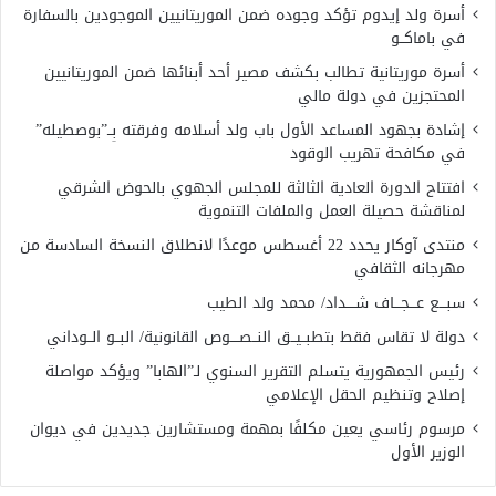
أسرة ولد إيدوم تؤكد وجوده ضمن الموريتانيين الموجودين بالسفارة
في باماكــو
أسرة موريتانية تطالب بكشف مصير أحد أبنائها ضمن الموريتانيين
المحتجزين في دولة مالي
إشادة بجهود المساعد الأول باب ولد أسلامه وفرقته بِــ”بوصطيله”
في مكافحة تهريب الوقود
افتتاح الدورة العادية الثالثة للمجلس الجهوي بالحوض الشرقي
لمناقشة حصيلة العمل والملفات التنموية
منتدى آوكار يحدد 22 أغسطس موعدًا لانطلاق النسخة السادسة من
مهرجانه الثقافي
سبـــع عـــجـــاف شــــداد/ محمد ولد الطيب
دولة لا تقاس فقط بتطبــيــق النــصــــوص القانونية/ البــو الــوداني
رئيس الجمهورية يتسلم التقرير السنوي لـ”الهابا” ويؤكد مواصلة
إصلاح وتنظيم الحقل الإعلامي
مرسوم رئاسي يعين مكلفًا بمهمة ومستشارين جديدين في ديوان
الوزير الأول