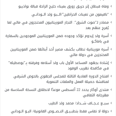
وفاة قبطان إثر حريق زورق بميناء خليج الراحة قبالة نواذيبو
“ناقيمون من تعينات الحراطين”/الـــبـو ولد الـــودانــي
مصادر لـ”صوت الشرق”: التجار الموريتانيون المحتجزون في مالي لما
يُفرج عنهم بعد
أسرة ولد إيدوم تؤكد وجوده ضمن الموريتانيين الموجودين بالسفارة
في باماكــو
أسرة موريتانية تطالب بكشف مصير أحد أبنائها ضمن الموريتانيين
المحتجزين في دولة مالي
إشادة بجهود المساعد الأول باب ولد أسلامه وفرقته بِــ”بوصطيله”
في مكافحة تهريب الوقود
افتتاح الدورة العادية الثالثة للمجلس الجهوي بالحوض الشرقي
لمناقشة حصيلة العمل والملفات التنموية
منتدى آوكار يحدد 22 أغسطس موعدًا لانطلاق النسخة السادسة من
مهرجانه الثقافي
سبـــع عـــجـــاف شــــداد/ محمد ولد الطيب
دولة لا تقاس فقط بتطبــيــق النــصــــوص القانونية/ البــو الــوداني