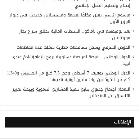
إصلاح وتنظيم الحقل الإعلامي
مرسوم رئاسي يعين مكلفًا بمهمة ومستشارين جديدين في ديوان
الوزير الأول
بعد توقيفهم في باماكو.. السلطات المالية تطلق سراح تجار
موريتانيين
الحوض الشرقي يسجل تساقطات مطرية شملت عدة مقاطعات
الحوار الوطني… فرصة لمراجعة دستورية بروح التوافق/ادمُ عبدي
اجيد
الدرك الوطني توقيف 7 أشخاص وحجز 7.5 كلغ من الحشيش و1.349
كلغ من الكوكايين و14 مليون أوقية قديمة
النعمة: اجتماع جهوي يتابع تنفيذ المشاريع التنموية ويبحث تعزيز
التنسيق بين المتدخلين
الإعلانات