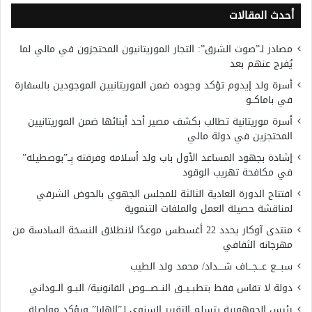
أحدث المقالات
مصادر لـ”صوت الشرق”: التجار الموريتانيون المحتجزون في مالي لما
يُفرج عنهم بعد
أسرة ولد إيدوم تؤكد وجوده ضمن الموريتانيين الموجودين بالسفارة
في باماكــو
أسرة موريتانية تطالب بكشف مصير أحد أبنائها ضمن الموريتانيين
المحتجزين في دولة مالي
إشادة بجهود المساعد الأول باب ولد أسلامه وفرقته بِــ”بوصطيله”
في مكافحة تهريب الوقود
افتتاح الدورة العادية الثالثة للمجلس الجهوي بالحوض الشرقي
لمناقشة حصيلة العمل والملفات التنموية
منتدى آوكار يحدد 22 أغسطس موعدًا لانطلاق النسخة السادسة من
مهرجانه الثقافي
سبـــع عـــجـــاف شــــداد/ محمد ولد الطيب
دولة لا تقاس فقط بتطبــيــق النــصــــوص القانونية/ البــو الــوداني
رئيس الجمهورية يتسلم التقرير السنوي لـ”الهابا” ويؤكد مواصلة