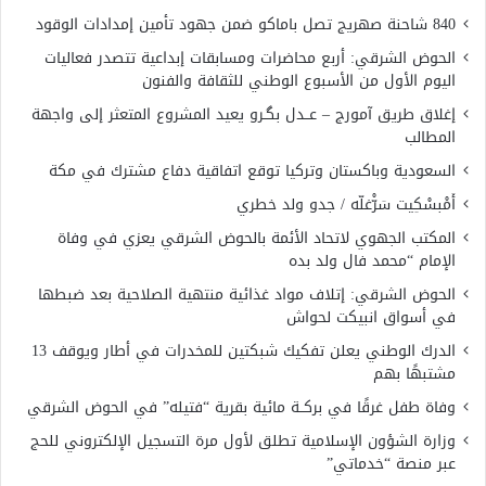
840 شاحنة صهريج تصل باماكو ضمن جهود تأمين إمدادات الوقود
الحوض الشرقي: أربع محاضرات ومسابقات إبداعية تتصدر فعاليات
اليوم الأول من الأسبوع الوطني للثقافة والفنون
إغلاق طريق آمورج – عــدل بگـرو يعيد المشروع المتعثر إلى واجهة
المطالب
السعودية وباكستان وتركيا توقع اتفاقية دفاع مشترك في مكة
أَمْبسْكِيت سَرّْغلّه / جدو ولد خطري
المكتب الجهوي لاتحاد الأئمة بالحوض الشرقي يعزي في وفاة
الإمام “محمد فال ولد بده
الحوض الشرقي: إتلاف مواد غذائية منتهية الصلاحية بعد ضبطها
في أسواق انبيكت لحواش
الدرك الوطني يعلن تفكيك شبكتين للمخدرات في أطار ويوقف 13
مشتبهًا بهم
وفاة طفل غرقًا في بركــة مائية بقرية “فتيله” في الحوض الشرقي
وزارة الشؤون الإسلامية تطلق لأول مرة التسجيل الإلكتروني للحج
عبر منصة “خدماتي”