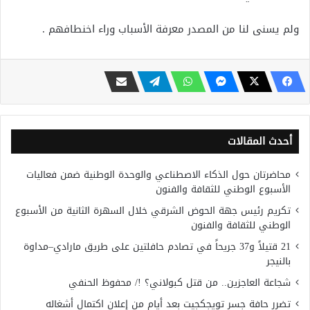
ولم يسنى لنا من المصدر معرفة الأسباب وراء اخنطافهم .
أحدث المقالات
محاضرتان حول الذكاء الاصطناعي والوحدة الوطنية ضمن فعاليات
الأسبوع الوطني للثقافة والفنون
تكريم رئيس جهة الحوض الشرقي خلال السهرة الثانية من الأسبوع
الوطني للثقافة والفنون
21 قتيلاً و37 جريحاً في تصادم حافلتين على طريق مارادي–مداوة
بالنيجر
شجاعة العاجزين.. من قتل كبولاني؟ !/ محفوظ الحنفي
تضرر حافة جسر تويجكجيت بعد أيام من إعلان اكتمال أشغاله