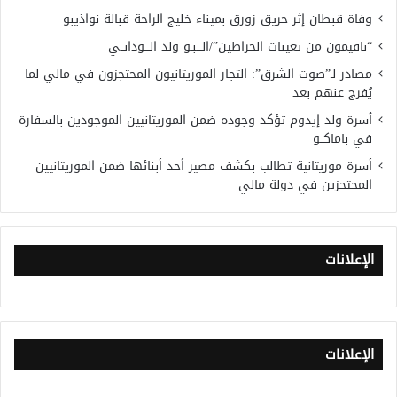
وفاة قبطان إثر حريق زورق بميناء خليج الراحة قبالة نواذيبو
“ناقيمون من تعينات الحراطين”/الـــبـو ولد الـــودانــي
مصادر لـ”صوت الشرق”: التجار الموريتانيون المحتجزون في مالي لما
يُفرج عنهم بعد
أسرة ولد إيدوم تؤكد وجوده ضمن الموريتانيين الموجودين بالسفارة
في باماكــو
أسرة موريتانية تطالب بكشف مصير أحد أبنائها ضمن الموريتانيين
المحتجزين في دولة مالي
الإعلانات
الإعلانات