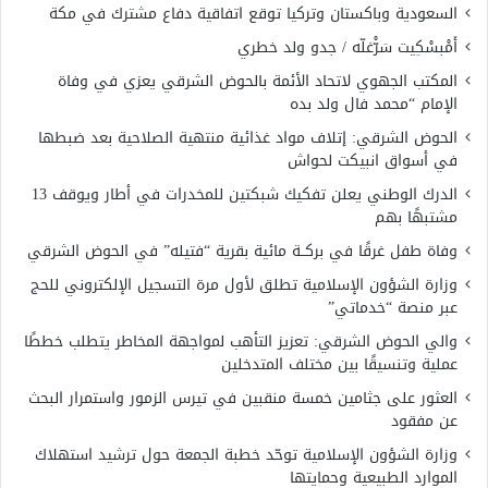
السعودية وباكستان وتركيا توقع اتفاقية دفاع مشترك في مكة
أَمْبسْكِيت سَرّْغلّه / جدو ولد خطري
المكتب الجهوي لاتحاد الأئمة بالحوض الشرقي يعزي في وفاة
الإمام “محمد فال ولد بده
الحوض الشرقي: إتلاف مواد غذائية منتهية الصلاحية بعد ضبطها
في أسواق انبيكت لحواش
الدرك الوطني يعلن تفكيك شبكتين للمخدرات في أطار ويوقف 13
مشتبهًا بهم
وفاة طفل غرقًا في بركــة مائية بقرية “فتيله” في الحوض الشرقي
وزارة الشؤون الإسلامية تطلق لأول مرة التسجيل الإلكتروني للحج
عبر منصة “خدماتي”
والي الحوض الشرقي: تعزيز التأهب لمواجهة المخاطر يتطلب خططًا
عملية وتنسيقًا بين مختلف المتدخلين
العثور على جثامين خمسة منقبين في تيرس الزمور واستمرار البحث
عن مفقود
وزارة الشؤون الإسلامية توحّد خطبة الجمعة حول ترشيد استهلاك
الموارد الطبيعية وحمايتها