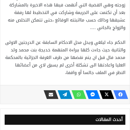
زوجته وهي القضية التي أتهمت فيها هذه الاخيرة بالمشاركة
بعد أن تكتمت على الجريمة وشاركت في التخطيط لها رفقة
عشيقها وذالك حسب مااثبتته الوقائع ،حتى تتمكن التخلص منه
والزواج بالجاني ….
الحكم جاء ليلغي ويحل محل الاحكام السابقة عن الدرجتين الاولى
والثانية حيث جاءت كلها ببراءة المتهمة خديجة بنت محمد ولد
محمد فال قبل ان يتم نقضها من طرف الغرفة الجزائية بالمحكمة
العليا واعادتها الى تشكلة أخرى لم يسبق لاي من أعضائها
النظر في الملف جالسا أو واقفا،
أحدث المقالات