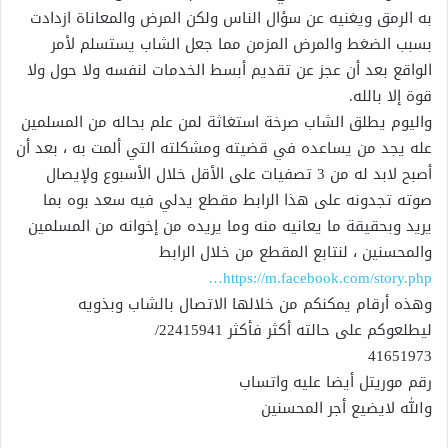
به الرمق ويغنيه عن سؤال الناس ولكن المرض والمعاناة ازدادت
بسبب الضغط والمرض المزمن مما جعل الشاب يستسلم لأمر
الواقع بعد أن عجز عن تقديم أبسط الخدمات لنفسه ولا حول ولا
قوة إلا بالله.
واليوم يطلق الشاب صرخة استغاثة لمن علم بحاله من المسلمين
عله يجد من يساعده في قضي
ته ومشكلته التي ألمت به ، بعد أن
أصبح لابد له من 3 تصفيات على الأقل خلال الأسبوع ولإيصال
صوته تجدونه على هذا الرابط مقطع يدلي فيه سعد بوه بما
يريد وبحقيقة ما يعانيه منه وما يريده من إخوانه من المسلمين
والمحسنين ، لنتابع المقطع من خلال الرابط
https://m.facebook.com/story.php…
وهذه أرقام يمكنكم من خلالها الاتصال بالشاب وبذويه
ليطلعوكم على حالته أكثر فأكثر 22415941/
41651973
رقم موريتل أيضا عليه واتساب
والله لايضيع أجر المحسنين