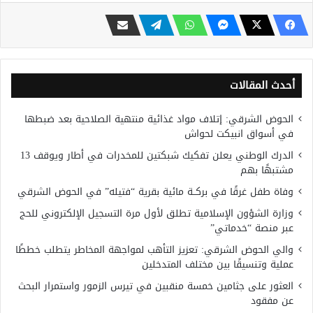
أحدث المقالات
الحوض الشرقي: إتلاف مواد غذائية منتهية الصلاحية بعد ضبطها
في أسواق انبيكت لحواش
الدرك الوطني يعلن تفكيك شبكتين للمخدرات في أطار ويوقف 13
مشتبهًا بهم
وفاة طفل غرقًا في بركــة مائية بقرية “فتيله” في الحوض الشرقي
وزارة الشؤون الإسلامية تطلق لأول مرة التسجيل الإلكتروني للحج
عبر منصة “خدماتي”
والي الحوض الشرقي: تعزيز التأهب لمواجهة المخاطر يتطلب خططًا
عملية وتنسيقًا بين مختلف المتدخلين
العثور على جثامين خمسة منقبين في تيرس الزمور واستمرار البحث
عن مفقود