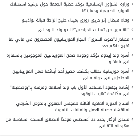
وزارة الشؤون الإسلامية توحّد خطبة الجمعة حول ترشيد استهلاك
الموارد الطبيعية وحمايتها
وفاة قبطان إثر حريق زورق بميناء خليج الراحة قبالة نواذيبو
“ناقيمون من تعينات الحراطين”/الـــبـو ولد الـــودانــي
مصادر لـ”صوت الشرق”: التجار الموريتانيون المحتجزون في مالي لما
يُفرج عنهم بعد
أسرة ولد إيدوم تؤكد وجوده ضمن الموريتانيين الموجودين بالسفارة
في باماكــو
أسرة موريتانية تطالب بكشف مصير أحد أبنائها ضمن الموريتانيين
المحتجزين في دولة مالي
إشادة بجهود المساعد الأول باب ولد أسلامه وفرقته بِــ”بوصطيله”
في مكافحة تهريب الوقود
افتتاح الدورة العادية الثالثة للمجلس الجهوي بالحوض الشرقي
لمناقشة حصيلة العمل والملفات التنموية
منتدى آوكار يحدد 22 أغسطس موعدًا لانطلاق النسخة السادسة من
مهرجانه الثقافي