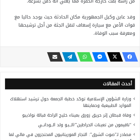
من رأسه بقت خارجة الحفرة مما يعني أنه دفن بسرعة.
وقد عاين وكيل الجمهورية مكان الحادثة حيث يوجد حاليا مع
قوات الأمن مع سيارة إسعاف لنقل الجثة من أجل ترشيحها
ومعرفة سبب الوفاة.
أحدث المقالات
وزارة الشؤون الإسلامية توحّد خطبة الجمعة حول ترشيد استهلاك
الموارد الطبيعية وحمايتها
وفاة قبطان إثر حريق زورق بميناء خليج الراحة قبالة نواذيبو
“ناقيمون من تعينات الحراطين”/الـــبـو ولد الـــودانــي
مصادر لـ”صوت الشرق”: التجار الموريتانيون المحتجزون في مالي لما