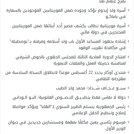
يُفرج عنهم بعد
أسرة ولد إيدوم تؤكد وجوده ضمن الموريتانيين الموجودين بالسفارة
في باماكــو
أسرة موريتانية تطالب بكشف مصير أحد أبنائها ضمن الموريتانيين
المحتجزين في دولة مالي
إشادة بجهود المساعد الأول باب ولد أسلامه وفرقته بِــ”بوصطيله”
في مكافحة تهريب الوقود
افتتاح الدورة العادية الثالثة للمجلس الجهوي بالحوض الشرقي
لمناقشة حصيلة العمل والملفات التنموية
منتدى آوكار يحدد 22 أغسطس موعدًا لانطلاق النسخة السادسة من
مهرجانه الثقافي
سبـــع عـــجـــاف شــــداد/ محمد ولد الطيب
دولة لا تقاس فقط بتطبــيــق النــصــــوص القانونية/ البــو الــوداني
رئيس الجمهورية يتسلم التقرير السنوي لـ”الهابا” ويؤكد مواصلة
إصلاح وتنظيم الحقل الإعلامي
مرسوم رئاسي يعين مكلفًا بمهمة ومستشارين جديدين في ديوان
الوزير الأول