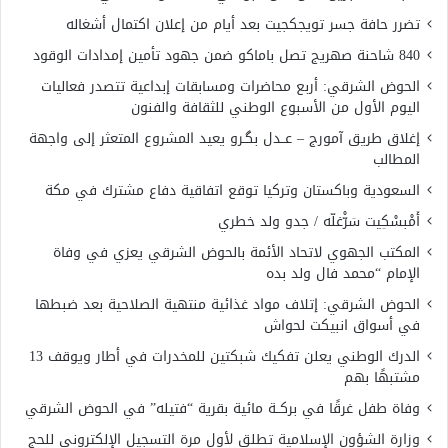
تضرر حافة جسر تويجكجيت بعد أيام من إعلان اكتمال أشغاله
840 شاحنة صهريج تصل باماكو ضمن جهود تأمين إمدادات الوقود
الحوض الشرقي: أربع محاضرات ومسابقات إبداعية تتصدر فعاليات
اليوم الأول من الأسبوع الوطني للثقافة والفنون
إغلاق طريق آمورج – عــدل بگـرو يعيد المشروع المتعثر إلى واجهة
المطالب
السعودية وباكستان وتركيا توقع اتفاقية دفاع مشترك في مكة
أَمْبسْكِيت سَرّْغلّه / جدو ولد خطري
المكتب الجهوي لاتحاد الأئمة بالحوض الشرقي يعزي في وفاة
الإمام “محمد فال ولد بده
الحوض الشرقي: إتلاف مواد غذائية منتهية الصلاحية بعد ضبطها
في أسواق انبيكت لحواش
الدرك الوطني يعلن تفكيك شبكتين للمخدرات في أطار ويوقف 13
مشتبهًا بهم
وفاة طفل غرقًا في بركــة مائية بقرية “فتيله” في الحوض الشرقي
وزارة الشؤون الإسلامية تطلق لأول مرة التسجيل الإلكتروني للحج