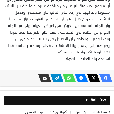
أن ماوقع تحت قبة البرلمان من مناكفة عابرة او عارضة بين النائب
محفوظ ولد اجيد في رده على النائب كان مصطفى وتدخل
النائبة سودة وان دليل على ان البحث عن الهوية مازال مستمرا
وأن الجام الساسة عن الخوض في اعراض العوام اولى من الجام
العوام عن الكلام في السياسة ، فقد اكلوا باعراضنا لحما طريا
ونقدا وفيرا ، ويعلمون ان الاختلال في بنياننا الاجتماعي لن
يصيبهم إلى ازدهارا ولنا إلا شقاءا ، فعلى رسلكم ياساسة فما
لهذا اوصلناكم ولا به عنا انبناكم .
اسلامه ولد العابد – انغولا
أحدث المقالات
شجاعة العاجزين.. من قتل كبولاني؟ !/ محفوظ الحنفي