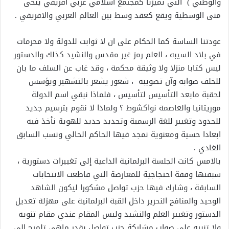
والوطني ) التي تميزنا كمجتمع اسلامي عربي افريقي ينحى
منى الوسطية ويقع كعقد وسط بين العالم العربي والافريقي .
عودتنا الساسة كما الحكام على ان لا ثوابت للدولة ولا محرمات
في بلاد السيبه ، العلم رمز غير مقدس والنشيد كذلك والدستور
ليس كتابا منزلا ولا وثيقة محكمة ، وقد غاب عن السلف ما بان
للخلف صوابه وآن تصويبه ، شعور يشعر بالتشهير ويؤسس
لحقبة مابعد التأسيس لتأسيس ، فلماذا نبقي اسم الدولة
موريتانيا والعاصمة نواكشوط ؟ ولماذا لا نقوم بترسيم جديد
للحدود وتغيير للغة الرسمية وتحديد جديد للهوية نأخذ فيه
ابعادا حسية ومعنوية نمجد فيها الحاكم الحالي ونسب السابق
الغادي .
بالامس كانت الجلسة البرلمانية الداعية إلى تغييرات دستورية ،
سبقتها وقفة احتجاجية للمعارضة التي قاطعت الانتخابات
السابقة ، وشارك فيها حزب تواصل مشكورا ليكون الشاهد
الوحيد والمنافح النحرير داخل القبة البرلمانية على مهزلة تعديل
الدستور وتغيير العلم والنشيد وليس المقام عندي مقام تنويه
ولا تنبيه على صواب مشاركة حزب تواصل بقدر ماهي تلميح إلى