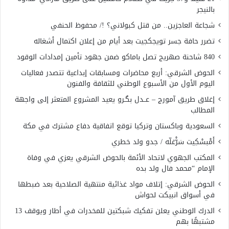
بالنيجر
شجاعة العاجزين.. من قتل كبولاني؟ !/ محفوظ الحنفي
تضرر حافة جسر تويجكجيت بعد أيام من إعلان اكتمال أشغاله
840 شاحنة صهريج تصل باماكو ضمن جهود تأمين إمدادات الوقود
الحوض الشرقي: أربع محاضرات ومسابقات إبداعية تتصدر فعاليات
اليوم الأول من الأسبوع الوطني للثقافة والفنون
إغلاق طريق آمورج – عــدل بگـرو يعيد المشروع المتعثر إلى واجهة
المطالب
السعودية وباكستان وتركيا توقع اتفاقية دفاع مشترك في مكة
أَمْبسْكِيت سَرّْغلّه / جدو ولد خطري
المكتب الجهوي لاتحاد الأئمة بالحوض الشرقي يعزي في وفاة
الإمام “محمد فال ولد بده
الحوض الشرقي: إتلاف مواد غذائية منتهية الصلاحية بعد ضبطها
في أسواق انبيكت لحواش
الدرك الوطني يعلن تفكيك شبكتين للمخدرات في أطار ويوقف 13
مشتبهًا بهم