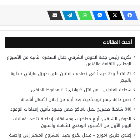
أحدث المقالات
تكريم رئيس جهة الحوض الشرقي خلال السهرة الثانية من الأسبوع
الوطني للثقافة والفنون
21 قتيلاً و37 جريحاً في تصادم حافلتين على طريق مارادي–مداوة
بالنيجر
شجاعة العاجزين.. من قتل كبولاني؟ !/ محفوظ الحنفي
تضرر حافة جسر تويجكجيت بعد أيام من إعلان اكتمال أشغاله
840 شاحنة صهريج تصل باماكو ضمن جهود تأمين إمدادات الوقود
الحوض الشرقي: أربع محاضرات ومسابقات إبداعية تتصدر فعاليات
اليوم الأول من الأسبوع الوطني للثقافة والفنون
إغلاق طريق آمورج – عــدل بگـرو يعيد المشروع المتعثر إلى واجهة