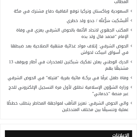
المطالب
السعودية وباكستان وتركيا توقع اتفاقية دفاع مشترك في مكة
أَمْبسْكِيت سَرّْغلّه / جدو ولد خطري
المكتب الجهوي لاتحاد الأئمة بالحوض الشرقي يعزي في وفاة
الإمام “محمد فال ولد بده
الحوض الشرقي: إتلاف مواد غذائية منتهية الصلاحية بعد ضبطها
في أسواق انبيكت لحواش
الدرك الوطني يعلن تفكيك شبكتين للمخدرات في أطار ويوقف 13
مشتبهًا بهم
وفاة طفل غرقًا في بركــة مائية بقرية “فتيله” في الحوض الشرقي
وزارة الشؤون الإسلامية تطلق لأول مرة التسجيل الإلكتروني للحج
عبر منصة “خدماتي”
والي الحوض الشرقي: تعزيز التأهب لمواجهة المخاطر يتطلب خططًا
عملية وتنسيقًا بين مختلف المتدخلين
الإعلانات