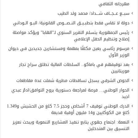
مهرجانه الثقافي
سبـــع عـــجـــاف شــــداد/ محمد ولد الطيب
دولة لا تقاس فقط بتطبــيــق النــصــــوص القانونية/ البــو الــوداني
رئيس الجمهورية يتسلم التقرير السنوي لـ”الهابا” ويؤكد مواصلة
إصلاح وتنظيم الحقل الإعلامي
مرسوم رئاسي يعين مكلفًا بمهمة ومستشارين جديدين في ديوان
الوزير الأول
بعد توقيفهم في باماكو.. السلطات المالية تطلق سراح تجار
موريتانيين
الحوض الشرقي يسجل تساقطات مطرية شملت عدة مقاطعات
الحوار الوطني… فرصة لمراجعة دستورية بروح التوافق/ادمُ عبدي
اجيد
الدرك الوطني توقيف 7 أشخاص وحجز 7.5 كلغ من الحشيش و1.349
كلغ من الكوكايين و14 مليون أوقية قديمة
النعمة: اجتماع جهوي يتابع تنفيذ المشاريع التنموية ويبحث تعزيز
التنسيق بين المتدخلين