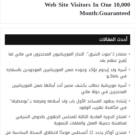
10,000 Web Site Visitors In One
Month:Guaranteed
أحدث المقالات
مصادر لـ”صوت الشرق”: التجار الموريتانيون المحتجزون في مالي لما
يُفرج عنهم بعد
أسرة ولد إيدوم تؤكد وجوده ضمن الموريتانيين الموجودين بالسفارة
في باماكــو
أسرة موريتانية تطالب بكشف مصير أحد أبنائها ضمن الموريتانيين
المحتجزين في دولة مالي
إشادة بجهود المساعد الأول باب ولد أسلامه وفرقته بِــ”بوصطيله”
في مكافحة تهريب الوقود
افتتاح الدورة العادية الثالثة للمجلس الجهوي بالحوض الشرقي
لمناقشة حصيلة العمل والملفات التنموية
منتدى آوكار يحدد 22 أغسطس موعدًا لانطلاق النسخة السادسة من