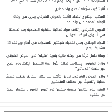
السعودية وباكستان وتركيا توقع اتفاقية دفاع مشترك في مكة
أَمْبسْكِيت سَرّْغلّه / جدو ولد خطري
المكتب الجهوي لاتحاد الأئمة بالحوض الشرقي يعزي في وفاة
الإمام “محمد فال ولد بده
الحوض الشرقي: إتلاف مواد غذائية منتهية الصلاحية بعد ضبطها
في أسواق انبيكت لحواش
الدرك الوطني يعلن تفكيك شبكتين للمخدرات في أطار ويوقف 13
مشتبهًا بهم
وفاة طفل غرقًا في بركــة مائية بقرية “فتيله” في الحوض الشرقي
وزارة الشؤون الإسلامية تطلق لأول مرة التسجيل الإلكتروني للحج
عبر منصة “خدماتي”
والي الحوض الشرقي: تعزيز التأهب لمواجهة المخاطر يتطلب خططًا
عملية وتنسيقًا بين مختلف المتدخلين
العثور على جثامين خمسة منقبين في تيرس الزمور واستمرار البحث
عن مفقود