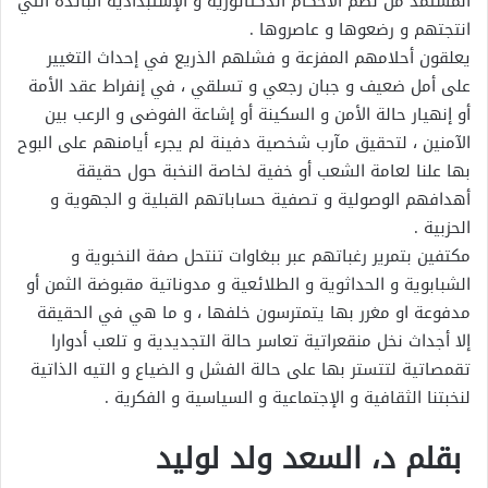
المستمد من نظم الأحكام الدكتاتورية و الإستبدادية البائدة التي
انتجتهم و رضعوها و عاصروها .
يعلقون أحلامهم المفزعة و فشلهم الذريع في إحداث التغيير
على أمل ضعيف و جبان رجعي و تسلقي ، في إنفراط عقد الأمة
أو إنهيار حالة الأمن و السكينة أو إشاعة الفوضى و الرعب بين
الآمنين ، لتحقيق مآرب شخصية دفينة لم يجرء أيامنهم على البوح
بها علنا لعامة الشعب أو خفية لخاصة النخبة حول حقيقة
أهدافهم الوصولية و تصفية حساباتهم القبلية و الجهوية و
الحزبية .
مكتفين بتمرير رغباتهم عبر ببغاوات تنتحل صفة النخبوية و
الشبابوية و الحداثوية و الطلائعية و مدوناتية مقبوضة الثمن أو
مدفوعة او مغرر بها يتمترسون خلفها ، و ما هي في الحقيقة
إلا أجداث نخل منقعراتية تعاسر حالة التجديدية و تلعب أدوارا
تقمصاتية لتتستر بها على حالة الفشل و الضياع و التيه الذاتية
لنخبتنا الثقافية و الإجتماعية و السياسية و الفكرية .
بقلم د، السعد ولد لوليد