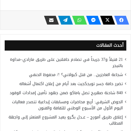
أحدث المقالات
21 قتيلاً و37 جريحاً في تصادم حافلتين على طريق مارادي–مداوة
بالنيجر
شجاعة العاجزين.. من قتل كبولاني؟ !/ محفوظ الحنفي
تضرر حافة جسر تويجكجيت بعد أيام من إعلان اكتمال أشغاله
840 شاحنة صهريج تصل باماكو ضمن جهود تأمين إمدادات الوقود
الحوض الشرقي: أربع محاضرات ومسابقات إبداعية تتصدر فعاليات
اليوم الأول من الأسبوع الوطني للثقافة والفنون
إغلاق طريق آمورج – عــدل بگـرو يعيد المشروع المتعثر إلى واجهة
المطالب