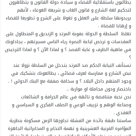
يطالبون باستقلالية القضاء و سيادة دولة القانون و يتظاهرون
لتحكيم لغة الشارع و قانون الغاب و شريعة الغوغاء ، لأنهم
يريدونها سلطة على العقل و تغولا على الشرع و تطويعا للقضاء
و إرهابا للقضاة .
تغلظ السلطة و الدولة عقوبة المرتد و الزنديق و المتطاول على
المقدسات و ترخص لباعة النصرة رياء الناس مسيرتهم ، يجادلونك
في ماهية الظرف و غاية القصد ؟ و لماذا الآن ؟ و لماذا الترخيص
؟
تستأنف النيابة الحكم ضد المرتد بتدخل من السلطة نزولا عند
نبض الشارع و ممارسة لعرف قضائي ، يطالعونك بتشكيك في
وجود المتهم داخل البلاد ؟ و سخافة صفقة مع البنك الدولي ! .
باختصار ودون مجاملة او مواربة ..
نحن نخبة متناقضة و تائهة في عالم الخرافة و الشائعات
وصناعة الوهم و تزييف الوعي و الصلف الفكري و السياسي و
العقدي .
ساستنا طبقة بائدة من الفشلة تجاوزها الزمن مسكونة بنظرية
المؤامرة القرنية العشرينية و تهمة التخابر و المخابراتية الجاهزة