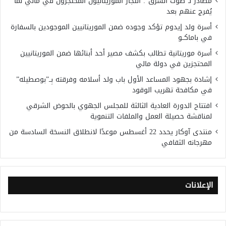
مصادر لـ”صوت الشرق”: التجار الموريتانيون المحتجزون في مالي لما
يُفرج عنهم بعد
أسرة ولد إيدوم تؤكد وجوده ضمن الموريتانيين الموجودين بالسفارة
في باماكــو
أسرة موريتانية تطالب بكشف مصير أحد أبنائها ضمن الموريتانيين
المحتجزين في دولة مالي
إشادة بجهود المساعد الأول باب ولد أسلامه وفرقته بِــ”بوصطيله”
في مكافحة تهريب الوقود
افتتاح الدورة العادية الثالثة للمجلس الجهوي بالحوض الشرقي
لمناقشة حصيلة العمل والملفات التنموية
منتدى آوكار يحدد 22 أغسطس موعدًا لانطلاق النسخة السادسة من
مهرجانه الثقافي
الإعلانات