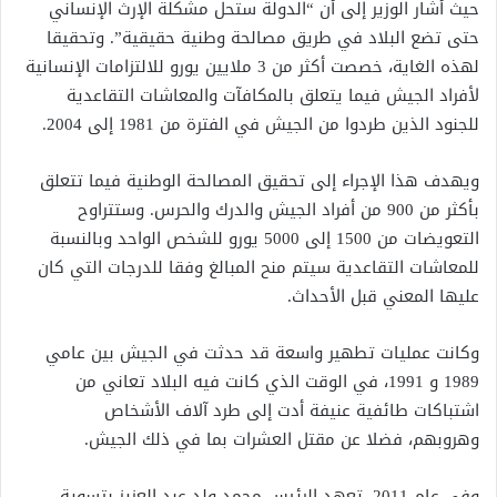
حيث أشار الوزير إلى أن “الدولة ستحل مشكلة الإرث الإنساني
حتى تضع البلاد في طريق مصالحة وطنية حقيقية”. وتحقيقا
لهذه الغاية، خصصت أكثر من 3 ملايين يورو للالتزامات الإنسانية
لأفراد الجيش فيما يتعلق بالمكافآت والمعاشات التقاعدية
للجنود الذين طردوا من الجيش في الفترة من 1981 إلى 2004.
ويهدف هذا الإجراء إلى تحقيق المصالحة الوطنية فيما تتعلق
بأكثر من 900 من أفراد الجيش والدرك والحرس. وستتراوح
التعويضات من 1500 إلى 5000 يورو للشخص الواحد وبالنسبة
للمعاشات التقاعدية سيتم منح المبالغ وفقا للدرجات التي كان
عليها المعني قبل الأحداث.
وكانت عمليات تطهير واسعة قد حدثت في الجيش بين عامي
1989 و 1991، في الوقت الذي كانت فيه البلاد تعاني من
اشتباكات طائفية عنيفة أدت إلى طرد آلاف الأشخاص
وهروبهم، فضلا عن مقتل العشرات بما في ذلك الجيش.
وفي عام 2011، تعهد الرئيس محمد ولد عبد العزيز بتسوية