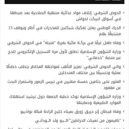
الحوض الشرقي: إتلاف مواد غذائية منتهية الصلاحية بعد ضبطها
في أسواق انبيكت لحواش
الدرك الوطني يعلن تفكيك شبكتين للمخدرات في أطار ويوقف 13
مشتبهًا بهم
وفاة طفل غرقًا في بركــة مائية بقرية “فتيله” في الحوض الشرقي
وزارة الشؤون الإسلامية تطلق لأول مرة التسجيل الإلكتروني للحج
عبر منصة “خدماتي”
والي الحوض الشرقي: تعزيز التأهب لمواجهة المخاطر يتطلب خططًا
عملية وتنسيقًا بين مختلف المتدخلين
العثور على جثامين خمسة منقبين في تيرس الزمور واستمرار البحث
عن مفقود
وزارة الشؤون الإسلامية توحّد خطبة الجمعة حول ترشيد استهلاك
الموارد الطبيعية وحمايتها
وفاة قبطان إثر حريق زورق بميناء خليج الراحة قبالة نواذيبو
“ناقيمون من تعينات الحراطين”/الـــبـو ولد الـــودانــي