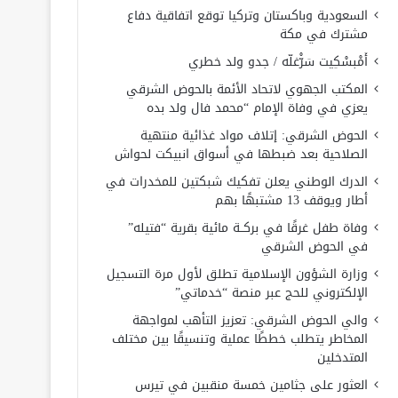
السعودية وباكستان وتركيا توقع اتفاقية دفاع
مشترك في مكة
أَمْبسْكِيت سَرّْغلّه / جدو ولد خطري
المكتب الجهوي لاتحاد الأئمة بالحوض الشرقي
يعزي في وفاة الإمام “محمد فال ولد بده
الحوض الشرقي: إتلاف مواد غذائية منتهية
الصلاحية بعد ضبطها في أسواق انبيكت لحواش
الدرك الوطني يعلن تفكيك شبكتين للمخدرات في
أطار ويوقف 13 مشتبهًا بهم
وفاة طفل غرقًا في بركــة مائية بقرية “فتيله”
في الحوض الشرقي
وزارة الشؤون الإسلامية تطلق لأول مرة التسجيل
الإلكتروني للحج عبر منصة “خدماتي”
والي الحوض الشرقي: تعزيز التأهب لمواجهة
المخاطر يتطلب خططًا عملية وتنسيقًا بين مختلف
المتدخلين
العثور على جثامين خمسة منقبين في تيرس