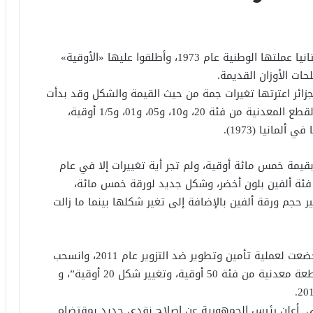
بعد أن كانت تستخدم الفرنك الأفريقي، أصدرت موريتانيا عملتها الوطنية عام 1973، وأطلقوا عليها «الأوقية»
ات الأوزان القديمة.
الموريتانية منذ إنشائها عام 1973 في الجزائر اعترتها تغيرات جمة من حيث القيمة والشكل وقد بدأت
بأوراق نقدية من فئة ألف و مائتين ومائة أوقية، والقطع المعدنية من فئة 20، و10، و05، و01، و1/5 أوقية،
مانيا (1973).
 وهي بقيمة خمس مائة أوقية، ولم تجر أية تغييرات إلا في عام
أت فئة ألفين بلون أخضر، وشكل جديد لورقة خمس مائة،
ة أوقية”، بينما في عام 2011 تم تصغير حجم ورقة ألفين بالإضافة إلى تغير شكلها بينما ما زالت
وقد تم ابتكار ورقة 5000 أوقية عام 2009، ولكنها خضعت لعملية تأمين وتطوير ضد التزوير عام 2011، وانسحب
ذلك على عدة فئات نقدية أخرى، إلى جانب ابتكار قطعة معدنية من فئة 50 أوقية، وتغيير شكل 20 أوقية”، و
ي أعلن رئيس الجمهورية عن إصلاح نقدي جديد بمقتضاه