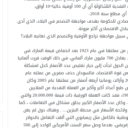
سيتم حذف الصفر الأخير(0) من الوحدات و المُسميات النقدية المُتَدَاوَلَةِ أي أن 100 أوقية حاليا=10 أواق،
قتصادي للحكومة بهدف مواجهة التضخم في البلاد، الذي أدى
ادل الاقتصادي أكثر مرونة.
يل مواجهة تراجع الأوقية والتضخم الذي تعانيه البلاد؟
من المعروف أن ألمانيا هي أول دولة شطبت الأصفار من عملتها في عام 1923 بعد انخفاض قيمة المارك في
الحرب العالمية الأولى ليصبح الدولار الأمريكي الواحد يعادل 700 مليون مارك آلماني، في ذلك الوقت قررت ألمانيا
فرنسا حذفت 6 أصفار، كثير من الدول لجأت إلى خيار تقليص عدد الأصفار كحل لمشكلة
 من قوة الاقتصاد، فالسودان حذف صفرين من عملته عام
2007 وألغت بوليفيا ثلاثة أصفار من عملتها عام 2008 وأزالت رومانيا أربعة أصفار من عملتها عام 2005 وكان
يه تركيا منذ أكثر من 30 عاما يفرض طبع أعداد أكبر وأكبر من العملة النقدية من الملايين
والمليارات وحتى الكاتريليونات كل عامين منذ عام 1981، فقد كانت العملة الورقية ذات قيمة 20.000.000 والتي
وكان عدد الأصفار الكبير يخلق مشاكل في التعاملات ، كما
 ولائحة الأسعار في محطة البنزين… . وهناك دول لم يغن
وطنية بالكامل مثل زيمبابوي التي ألغت التعامل بالدولار
المحلي واستبدلته بالدولار الأمريكي والراند الجنوب إفريقي، بعدما وصل سعر السنت الأمريكي الواحد إلى 500