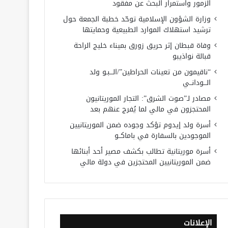
الزمور واستمرار البحث عن مفقود
وزارة الشؤون الإسلامية توحّد خطبة الجمعة حول
ترشيد استهلاك الموارد الطبيعية وحمايتها
وفاة قبطان إثر حريق زورق بميناء خليج الراحة
قبالة نواذيبو
“ناقيمون من تعينات الحراطين”/الـــبـو ولد
الـــودانــي
مصادر لـ”صوت الشرق”: التجار الموريتانيون
المحتجزون في مالي لما يُفرج عنهم بعد
أسرة ولد إيدوم تؤكد وجوده ضمن الموريتانيين
الموجودين بالسفارة في باماكــو
أسرة موريتانية تطالب بكشف مصير أحد أبنائها
ضمن الموريتانيين المحتجزين في دولة مالي
الإعلانات