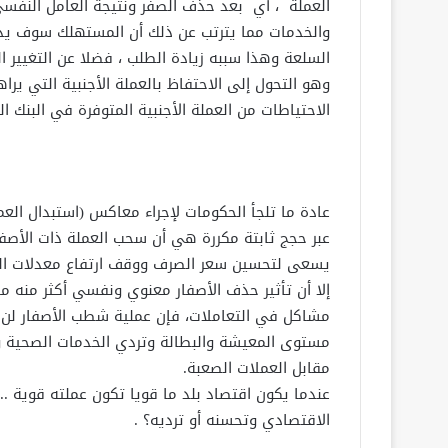
العملة ، أي بعد حذف الصفر ونتيجة العامل النفسي
والخدمات مما يترتب عن ذلك أن المستهلك سوف يد
السلعة وهذا سببه زيادة الطلب ، فضلا عن التغيير
وهو التحول إلى الاحتفاظ بالعملة الأجنبية التي ير
الاحتياطات من العملة الأجنبية المتوفرة في البنك ال
عادة ما تلجأ الحكومات لإجراء معاكس (استبدال العم
عبر حجج ثابتة مكررة هي أن سحب العملة ذات الأصفار
يسعى لتحسين سعر الصرف ووقف ارتفاع معدلات ال
إلا أن تأثير حذف الأصفار معنوي ونفسي أكثر منه ما
مشاكل في التعاملات، فإن عملية شطب الأصفار لن ت
مستوى المعيشة والبطالة وتردي الخدمات الصحية و
مقابل العملات الصعبة.
عندما يكون اقتصاد بلد ما قويا تكون عملته قوية .
الاقتصادي وتحسنه أو ترديه؟ .