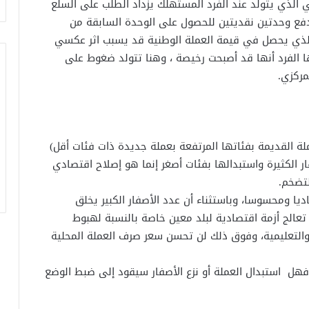
 الذي يتولد عند الفرد المستهلك يزداد الطلب على السلع
فع وحدتين نقديتين للحصول على الوحدة السابقة من
 الذي يحصل في قيمة العملة الوطنية قد يسبب اثر عكسي
اها الفرد أنها قد أصبحت رخيصة ، وهنا تتولد ضغوط على
مركزي.
لة القديمة بفئاتها المرتفعة بعملة جديدة ذات فئات أقل)
 الكثيرة واستبدالها بفئات أصغر إنما هو إصلاح اقتصادي
تضخم.
ديا ومحسوسا، وباستثناء أن عدد الأصفار الكبير يخلق
عالج أزمة اقتصادية لبلد معين خاصة بالنسبة لهبوط
التعليمية، وفوق ذلك لن تحسن سعر صرف العملة المحلية
.فهل استبدال العملة أو نزع الأصفار سيقود إلى ضبط الوضع