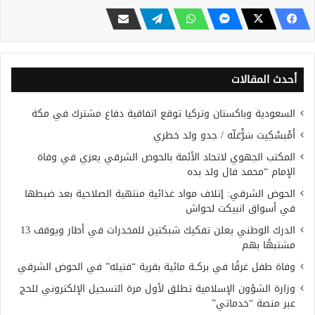
أحدث المقالات
السعودية وباكستان وتركيا توقع اتفاقية دفاع مشترك في مكة
أَمْبسْكِيت سَرّْغلّه / جدو ولد خطري
المكتب الجهوي لاتحاد الأئمة بالحوض الشرقي يعزي في وفاة
الإمام “محمد فال ولد بده
الحوض الشرقي: إتلاف مواد غذائية منتهية الصلاحية بعد ضبطها
في أسواق انبيكت لحواش
الدرك الوطني يعلن تفكيك شبكتين للمخدرات في أطار ويوقف 13
مشتبهًا بهم
وفاة طفل غرقًا في بركــة مائية بقرية “فتيله” في الحوض الشرقي
وزارة الشؤون الإسلامية تطلق لأول مرة التسجيل الإلكتروني للحج
عبر منصة “خدماتي”