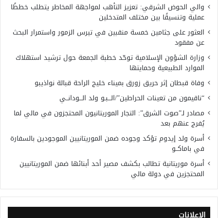
والي الحوض الشرقي: تعزيز التأهب لمواجهة المخاطر يتطلب خططًا
عملية وتنسيقًا بين مختلف المتدخلين
العثور على جثامين خمسة منقبين في تيرس الزمور واستمرار البحث
عن مفقود
وزارة الشؤون الإسلامية توحّد خطبة الجمعة حول ترشيد استهلاك
الموارد الطبيعية وحمايتها
وفاة قبطان إثر حريق زورق بميناء خليج الراحة قبالة نواذيبو
“ناقيمون من تعينات الحراطين”/الـــبـو ولد الـــودانــي
مصادر لـ”صوت الشرق”: التجار الموريتانيون المحتجزون في مالي لما
يُفرج عنهم بعد
أسرة ولد إيدوم تؤكد وجوده ضمن الموريتانيين الموجودين بالسفارة
في باماكــو
أسرة موريتانية تطالب بكشف مصير أحد أبنائها ضمن الموريتانيين
المحتجزين في دولة مالي
الإعلانات