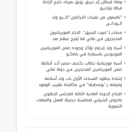
وفاة قبطان إثر حريق زورق بميناء خليج الراحة
قبالة نواذيبو
“ناقيمون من تعينات الحراطين”/الـــبـو ولد
الـــودانــي
مصادر لـ”صوت الشرق”: التجار الموريتانيون
المحتجزون في مالي لما يُفرج عنهم بعد
أسرة ولد إيدوم تؤكد وجوده ضمن الموريتانيين
الموجودين بالسفارة في باماكــو
أسرة موريتانية تطالب بكشف مصير أحد أبنائها
ضمن الموريتانيين المحتجزين في دولة مالي
إشادة بجهود المساعد الأول باب ولد أسلامه
وفرقته بِــ”بوصطيله” في مكافحة تهريب الوقود
افتتاح الدورة العادية الثالثة للمجلس الجهوي
بالحوض الشرقي لمناقشة حصيلة العمل والملفات
التنموية