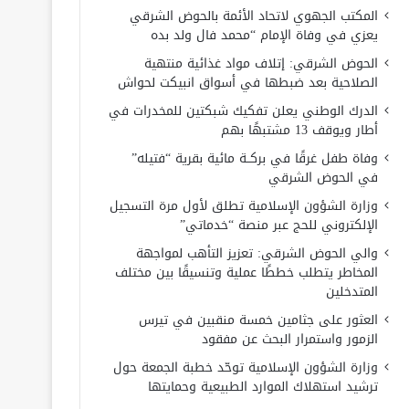
المكتب الجهوي لاتحاد الأئمة بالحوض الشرقي
يعزي في وفاة الإمام “محمد فال ولد بده
الحوض الشرقي: إتلاف مواد غذائية منتهية
الصلاحية بعد ضبطها في أسواق انبيكت لحواش
الدرك الوطني يعلن تفكيك شبكتين للمخدرات في
أطار ويوقف 13 مشتبهًا بهم
وفاة طفل غرقًا في بركــة مائية بقرية “فتيله”
في الحوض الشرقي
وزارة الشؤون الإسلامية تطلق لأول مرة التسجيل
الإلكتروني للحج عبر منصة “خدماتي”
والي الحوض الشرقي: تعزيز التأهب لمواجهة
المخاطر يتطلب خططًا عملية وتنسيقًا بين مختلف
المتدخلين
العثور على جثامين خمسة منقبين في تيرس
الزمور واستمرار البحث عن مفقود
وزارة الشؤون الإسلامية توحّد خطبة الجمعة حول
ترشيد استهلاك الموارد الطبيعية وحمايتها