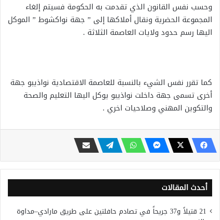
وحسب نفس القانون الذي تقدمت به الحكومة فسيتم إلغاء
المجموعة الحضرية ونقال أملاكها إلى ” جهة نواكشوط ” الموكل
اليها رسم حدود ولايات العاصمة الثلاثة .
كما تقرر نفس الشيء بالنسبة للعاصمة الاقتصادية نواذيبو جهة
أخرى تسمى جهة داخلت نواذيبو يوكل اليها التعليم والصحة
والتكوين المهني وصلاحيات اخري .
أحدث المقالات
21 قتيلاً و37 جريحاً في تصادم حافلتين على طريق مارادي–مداوة