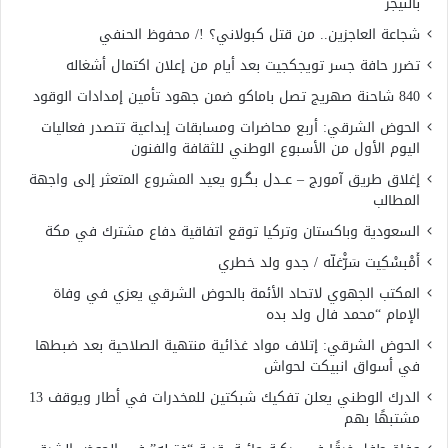
بالنيجر
شجاعة العاجزين.. من قتل كبولاني؟ !/ محفوظ الحنفي
تضرر حافة جسر تويجكجيت بعد أيام من إعلان اكتمال أشغاله
840 شاحنة صهريج تصل باماكو ضمن جهود تأمين إمدادات الوقود
الحوض الشرقي: أربع محاضرات ومسابقات إبداعية تتصدر فعاليات
اليوم الأول من الأسبوع الوطني للثقافة والفنون
إغلاق طريق آمورج – عــدل بگـرو يعيد المشروع المتعثر إلى واجهة
المطالب
السعودية وباكستان وتركيا توقع اتفاقية دفاع مشترك في مكة
أَمْبسْكِيت سَرّْغلّه / جدو ولد خطري
المكتب الجهوي لاتحاد الأئمة بالحوض الشرقي يعزي في وفاة
الإمام “محمد فال ولد بده
الحوض الشرقي: إتلاف مواد غذائية منتهية الصلاحية بعد ضبطها
في أسواق انبيكت لحواش
الدرك الوطني يعلن تفكيك شبكتين للمخدرات في أطار ويوقف 13
مشتبهًا بهم