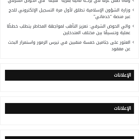
وفاة طفل غرقًا في بركــة مائية بقرية “فتيله” في الحوض الشرقي
وزارة الشؤون الإسلامية تطلق لأول مرة التسجيل الإلكتروني للحج
عبر منصة “خدماتي”
والي الحوض الشرقي: تعزيز التأهب لمواجهة المخاطر يتطلب خططًا
عملية وتنسيقًا بين مختلف المتدخلين
العثور على جثامين خمسة منقبين في تيرس الزمور واستمرار البحث
عن مفقود
الإعلانات
الإعلانات