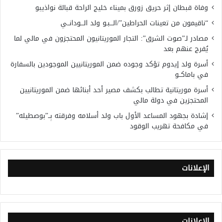
وفاة قبطان إثر حريق زورق بميناء خليج الراحة قبالة نواذيبو
“ناقيمون من تعينات الحراطين”/الـــبـو ولد الـــودانــي
مصادر لـ”صوت الشرق”: التجار الموريتانيون المحتجزون في مالي لما
يُفرج عنهم بعد
أسرة ولد إيدوم تؤكد وجوده ضمن الموريتانيين الموجودين بالسفارة
في باماكــو
أسرة موريتانية تطالب بكشف مصير أحد أبنائها ضمن الموريتانيين
المحتجزين في دولة مالي
إشادة بجهود المساعد الأول باب ولد أسلامه وفرقته بِــ”بوصطيله”
في مكافحة تهريب الوقود
الإعلانات
الإعلانات