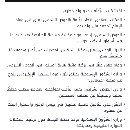
أَمْبسْكِيت سَرّْغلّه / جدو ولد خطري
المكتب الجهوي لاتحاد الأئمة بالحوض الشرقي يعزي في وفاة
الإمام “محمد فال ولد بده
الحوض الشرقي: إتلاف مواد غذائية منتهية الصلاحية بعد ضبطها
في أسواق انبيكت لحواش
الدرك الوطني يعلن تفكيك شبكتين للمخدرات في أطار ويوقف 13
مشتبهًا بهم
وفاة طفل غرقًا في بركــة مائية بقرية “فتيله” في الحوض الشرقي
وزارة الشؤون الإسلامية تطلق لأول مرة التسجيل الإلكتروني للحج
عبر منصة “خدماتي”
والي الحوض الشرقي: تعزيز التأهب لمواجهة المخاطر يتطلب خططًا
عملية وتنسيقًا بين مختلف المتدخلين
العثور على جثامين خمسة منقبين في تيرس الزمور واستمرار البحث
عن مفقود
وزارة الشؤون الإسلامية توحّد خطبة الجمعة حول ترشيد استهلاك
الموارد الطبيعية وحمايتها