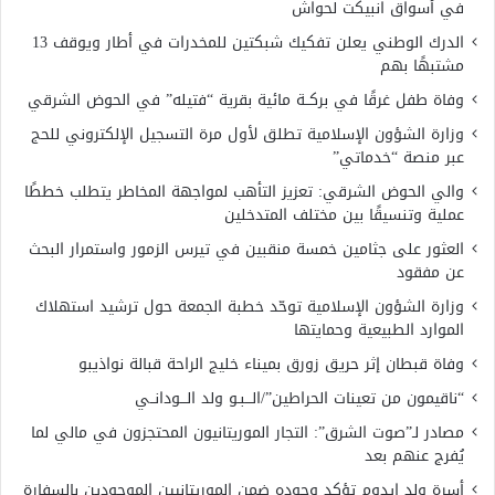
في أسواق انبيكت لحواش
الدرك الوطني يعلن تفكيك شبكتين للمخدرات في أطار ويوقف 13
مشتبهًا بهم
وفاة طفل غرقًا في بركــة مائية بقرية “فتيله” في الحوض الشرقي
وزارة الشؤون الإسلامية تطلق لأول مرة التسجيل الإلكتروني للحج
عبر منصة “خدماتي”
والي الحوض الشرقي: تعزيز التأهب لمواجهة المخاطر يتطلب خططًا
عملية وتنسيقًا بين مختلف المتدخلين
العثور على جثامين خمسة منقبين في تيرس الزمور واستمرار البحث
عن مفقود
وزارة الشؤون الإسلامية توحّد خطبة الجمعة حول ترشيد استهلاك
الموارد الطبيعية وحمايتها
وفاة قبطان إثر حريق زورق بميناء خليج الراحة قبالة نواذيبو
“ناقيمون من تعينات الحراطين”/الـــبـو ولد الـــودانــي
مصادر لـ”صوت الشرق”: التجار الموريتانيون المحتجزون في مالي لما
يُفرج عنهم بعد
أسرة ولد إيدوم تؤكد وجوده ضمن الموريتانيين الموجودين بالسفارة