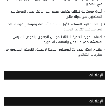
في باماكــو
أسرة موريتانية تطالب بكشف مصير أحد أبنائها ضمن الموريتانيين
المحتجزين في دولة مالي
إشادة بجهود المساعد الأول باب ولد أسلامه وفرقته بِــ”بوصطيله”
في مكافحة تهريب الوقود
افتتاح الدورة العادية الثالثة للمجلس الجهوي بالحوض الشرقي
لمناقشة حصيلة العمل والملفات التنموية
منتدى آوكار يحدد 22 أغسطس موعدًا لانطلاق النسخة السادسة من
مهرجانه الثقافي
الإعلانات
الإعلانات