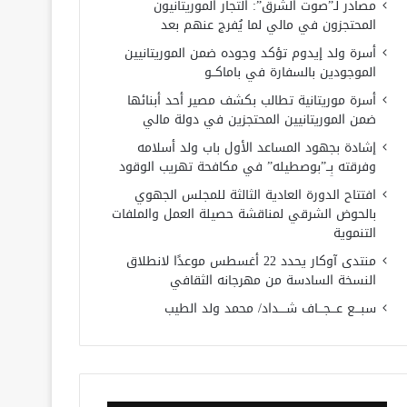
مصادر لـ”صوت الشرق”: التجار الموريتانيون
المحتجزون في مالي لما يُفرج عنهم بعد
أسرة ولد إيدوم تؤكد وجوده ضمن الموريتانيين
الموجودين بالسفارة في باماكــو
أسرة موريتانية تطالب بكشف مصير أحد أبنائها
ضمن الموريتانيين المحتجزين في دولة مالي
إشادة بجهود المساعد الأول باب ولد أسلامه
وفرقته بِــ”بوصطيله” في مكافحة تهريب الوقود
افتتاح الدورة العادية الثالثة للمجلس الجهوي
بالحوض الشرقي لمناقشة حصيلة العمل والملفات
التنموية
منتدى آوكار يحدد 22 أغسطس موعدًا لانطلاق
النسخة السادسة من مهرجانه الثقافي
سبـــع عـــجـــاف شــــداد/ محمد ولد الطيب