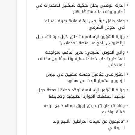
الدرك الوطني يعلن تفكيك شبكتين للمخدرات في
أطار ويوقف 13 مشتبهًا بهم
وفاة طفل غرقًا في بركــة مائية بقرية “فتيله”
في الحوض الشرقي
وزارة الشؤون الإسلامية تطلق لأول مرة التسجيل
الإلكتروني للحج عبر منصة “خدماتي”
والي الحوض الشرقي: تعزيز التأهب لمواجهة
المخاطر يتطلب خططًا عملية وتنسيقًا بين مختلف
المتدخلين
العثور على جثامين خمسة منقبين في تيرس
الزمور واستمرار البحث عن مفقود
وزارة الشؤون الإسلامية توحّد خطبة الجمعة حول
ترشيد استهلاك الموارد الطبيعية وحمايتها
وفاة قبطان إثر حريق زورق بميناء خليج الراحة
قبالة نواذيبو
“ناقيمون من تعينات الحراطين”/الـــبـو ولد
الـــودانــي