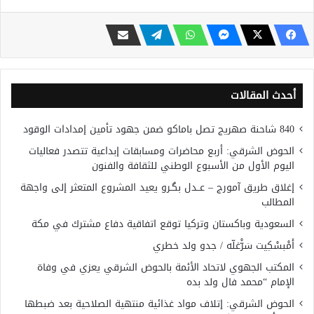
أحدث المقالات
840 شاحنة صهريج تصل باماكو ضمن جهود تأمين إمدادات الوقود
الحوض الشرقي: أربع محاضرات ومسابقات إبداعية تتصدر فعاليات
اليوم الأول من الأسبوع الوطني للثقافة والفنون
إغلاق طريق آمورج – عــدل بگـرو يعيد المشروع المتعثر إلى واجهة
المطالب
السعودية وباكستان وتركيا توقع اتفاقية دفاع مشترك في مكة
أَمْبسْكِيت سَرّْغلّه / جدو ولد خطري
المكتب الجهوي لاتحاد الأئمة بالحوض الشرقي يعزي في وفاة
الإمام “محمد فال ولد بده
الحوض الشرقي: إتلاف مواد غذائية منتهية الصلاحية بعد ضبطها