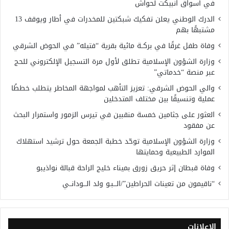
في أسواق انبيكت لحواش
الدرك الوطني يعلن تفكيك شبكتين للمخدرات في أطار ويوقف 13
مشتبهًا بهم
وفاة طفل غرقًا في بركــة مائية بقرية “فتيله” في الحوض الشرقي
وزارة الشؤون الإسلامية تطلق لأول مرة التسجيل الإلكتروني للحج
عبر منصة “خدماتي”
والي الحوض الشرقي: تعزيز التأهب لمواجهة المخاطر يتطلب خططًا
عملية وتنسيقًا بين مختلف المتدخلين
العثور على جثامين خمسة منقبين في تيرس الزمور واستمرار البحث
عن مفقود
وزارة الشؤون الإسلامية توحّد خطبة الجمعة حول ترشيد استهلاك
الموارد الطبيعية وحمايتها
وفاة قبطان إثر حريق زورق بميناء خليج الراحة قبالة نواذيبو
“ناقيمون من تعينات الحراطين”/الـــبـو ولد الـــودانــي
الإعلانات