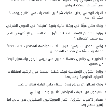
الحوض الشرقي: إتلاف مواد غذائية منتهية الصلاحية بعد ضبطها
في أسواق انبيكت لحواش
الدرك الوطني يعلن تفكيك شبكتين للمخدرات في أطار ويوقف 13
مشتبهًا بهم
وفاة طفل غرقًا في بركــة مائية بقرية “فتيله” في الحوض الشرقي
وزارة الشؤون الإسلامية تطلق لأول مرة التسجيل الإلكتروني للحج
عبر منصة “خدماتي”
والي الحوض الشرقي: تعزيز التأهب لمواجهة المخاطر يتطلب خططًا
عملية وتنسيقًا بين مختلف المتدخلين
العثور على جثامين خمسة منقبين في تيرس الزمور واستمرار البحث
عن مفقود
وزارة الشؤون الإسلامية توحّد خطبة الجمعة حول ترشيد استهلاك
الموارد الطبيعية وحمايتها
وفاة قبطان إثر حريق زورق بميناء خليج الراحة قبالة نواذيبو
“ناقيمون من تعينات الحراطين”/الـــبـو ولد الـــودانــي
مصادر لـ”صوت الشرق”: التجار الموريتانيون المحتجزون في مالي لما
يُفرج عنهم بعد