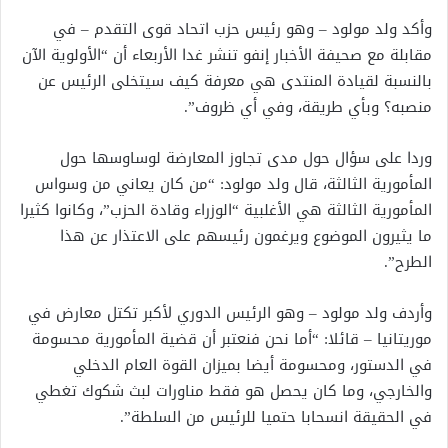
وأكد ولد مولود – وهو رئيس حزب اتحاد قوى التقدم – في
مقابلة مع صحيفة الأخبار إنفو تنشر غدا الأربعاء أن “الأولوية الآن
بالنسبة لقيادة المنتدى هي معرفة كيف سيتخلى الرئيس عن
منصبه؟ وبأي طريقة، وفي أي ظروف”.
وردا على سؤال حول مدى تجاوز المعارضة لوساوسها حول
المأمورية الثالثة، قال ولد مولود: “من كان يعاني من وسواس
المأمورية الثالثة هي الأغلبية “الوزراء وقادة الحزب”، وكانوا كثيرا
ما يثيرون الموضوع ويرغمون رئيسهم على الاعتذار عن هذا
الطرح”.
وأردف ولد مولود – وهو الرئيس الدوري لأكبر تكتل معارض في
موريتانيا – قائلا: “أما نحن فنعتبر أن قضية المأمورية محسومة
في الدستور، ومحسومة أيضا بميزان القوة العام الدخلي
والخارجي، وما كان يحصل هو فقط مناورات لبث شكوك تغطي
في الحقيقة انسحابا حتميا للرئيس من السلطة”.