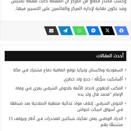
وحسب مصدر مطلع من المركز أن المهمة كانت مهمة تفتيش
وقد تكون نهاية لإدارة المركز والقائمين على التسيير فيها.
أحدث المقالات
السعودية وباكستان وتركيا توقع اتفاقية دفاع مشترك في مكة
أَمْبسْكِيت سَرّْغلّه / جدو ولد خطري
المكتب الجهوي لاتحاد الأئمة بالحوض الشرقي يعزي في وفاة
الإمام “محمد فال ولد بده
الحوض الشرقي: إتلاف مواد غذائية منتهية الصلاحية بعد ضبطها
في أسواق انبيكت لحواش
الدرك الوطني يعلن تفكيك شبكتين للمخدرات في أطار ويوقف 13
مشتبهًا بهم