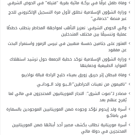
وفاة طفل غرقًا في بركــة مائية بقرية “فتيله” في الحوض الشرقي
وزارة الشؤون الإسلامية تطلق لأول مرة التسجيل الإلكتروني للحج
عبر منصة “خدماتي”
والي الحوض الشرقي: تعزيز التأهب لمواجهة المخاطر يتطلب خططًا
عملية وتنسيقًا بين مختلف المتدخلين
العثور على جثامين خمسة منقبين في تيرس الزمور واستمرار البحث
عن مفقود
وزارة الشؤون الإسلامية توحّد خطبة الجمعة حول ترشيد استهلاك
الموارد الطبيعية وحمايتها
وفاة قبطان إثر حريق زورق بميناء خليج الراحة قبالة نواذيبو
“ناقيمون من تعينات الحراطين”/الـــبـو ولد الـــودانــي
مصادر لـ”صوت الشرق”: التجار الموريتانيون المحتجزون في مالي لما
يُفرج عنهم بعد
أسرة ولد إيدوم تؤكد وجوده ضمن الموريتانيين الموجودين بالسفارة
في باماكــو
أسرة موريتانية تطالب بكشف مصير أحد أبنائها ضمن الموريتانيين
المحتجزين في دولة مالي