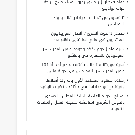
وفاة قبطان إثر حريق زورق بميناء خليج الراحة
قبالة نواذيبو
“ناقيمون من تعينات الحراطين”/الـــبـو ولد
الـــودانــي
مصادر لـ”صوت الشرق”: التجار الموريتانيون
المحتجزون في مالي لما يُفرج عنهم بعد
أسرة ولد إيدوم تؤكد وجوده ضمن الموريتانيين
الموجودين بالسفارة في باماكــو
أسرة موريتانية تطالب بكشف مصير أحد أبنائها
ضمن الموريتانيين المحتجزين في دولة مالي
إشادة بجهود المساعد الأول باب ولد أسلامه
وفرقته بِــ”بوصطيله” في مكافحة تهريب الوقود
افتتاح الدورة العادية الثالثة للمجلس الجهوي
بالحوض الشرقي لمناقشة حصيلة العمل والملفات
التنموية