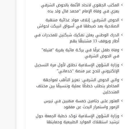
المكتب الجهوي لاتحاد الأئمة بالحوض الشرقي
يعزي في وفاة الإمام “محمد فال ولد بده
الحوض الشرقي: إتلاف مواد غذائية منتهية
الصلاحية بعد ضبطها في أسواق انبيكت لحواش
الدرك الوطني يعلن تفكيك شبكتين للمخدرات في
أطار ويوقف 13 مشتبهًا بهم
وفاة طفل غرقًا في بركــة مائية بقرية “فتيله”
في الحوض الشرقي
وزارة الشؤون الإسلامية تطلق لأول مرة التسجيل
الإلكتروني للحج عبر منصة “خدماتي”
والي الحوض الشرقي: تعزيز التأهب لمواجهة
المخاطر يتطلب خططًا عملية وتنسيقًا بين مختلف
المتدخلين
العثور على جثامين خمسة منقبين في تيرس
الزمور واستمرار البحث عن مفقود
وزارة الشؤون الإسلامية توحّد خطبة الجمعة حول
ترشيد استهلاك الموارد الطبيعية وحمايتها