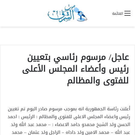
القائمة
عاجل/ مرسوم رئاسي بتعيين
رئيس وأعضاء المجلس الأعلى
للفتوى والمظالم
ﺃﻋﻠﻨﺖ ﺭﺋﺎﺳﺔ ﺍﻟﺠﻤﻬﻮﺭﻳﺔ ﺍﻧﻪ ﺑﻤﻮﺟﺐ ﻣﺮﺳﻮﻡ ﺻﺎﺩﺭ ﺍﻟﻴﻮﻡ ﺗﻢ ﺗﻌﻴﻴﻦ
ﺭﺋﻴﺲ ﻭﺍﻋﻀﺎﺀ ﺍﻟﻤﺠﻠﺲ ﺍﻻﻋﻠﻰ ﻟﻠﻔﺘﻮﻯ ﻭﺍﻟﻤﻈﺎﻟﻢ : ﺍﻟﺮﺋﻴﺲ : ﺍﺣﻤﺪ
ﺍﻟﺤﺴﻦ ﻭﻟﺪ ﺍﻟﺸﻴﺦ ﻣﺤﻤﺪﻭ ﺣﺎﻣﺪ ﺍﻻﻋﻀﺎﺀ : – ﻣﺤﻤﺪ ﻋﺒﺪ ﺍﻟﻠﻪ ﻭﻟﺪ
ﻋﺒﺪ ﺍﻟﻠﻪ – ﻣﺤﻤﺪ ﺍﻻﻣﻴﻦ ﻭﻟﺪ ﺩﺍﺩﺍﻩ – ﺍﻟﺮﺍﺟﻞ ﻭﻟﺪ ﻋﺜﻤﺎﻥ – ﻣﺤﻤﺪ