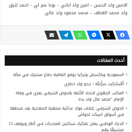
ﺍﻻﻣﻴﻦ ﻭﻟﺪ ﺍﻟﺤﺴﻦ – ﺍﻣﻴﻦ ﻭﻟﺪ ﺍﺑﺎﺗﻲ – ﺑﻮﻧﺎ ﻋﻤﺮ ﻟﻲ – ﺍﺣﻤﺪ ﻟﺜﻴﻖ
ﻭﻟﺪ ﻣﺤﻤﺪ ﺍﻟﻐﻈﻒ – ﻣﺤﻤﺪ ﻣﺤﻤﻮﺩ ﻭﻟﺪ ﻏﺎﻟﻲ
أحدث المقالات
السعودية وباكستان وتركيا توقع اتفاقية دفاع مشترك في مكة
أَمْبسْكِيت سَرّْغلّه / جدو ولد خطري
المكتب الجهوي لاتحاد الأئمة بالحوض الشرقي يعزي في وفاة
الإمام “محمد فال ولد بده
الحوض الشرقي: إتلاف مواد غذائية منتهية الصلاحية بعد ضبطها
في أسواق انبيكت لحواش
الدرك الوطني يعلن تفكيك شبكتين للمخدرات في أطار ويوقف 13
مشتبهًا بهم