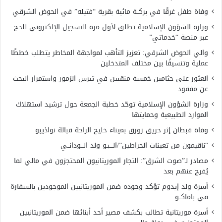
وفاة طفل غرقًا في بركــة مائية بقرية “فتيله” في الحوض الشرقي
وزارة الشؤون الإسلامية تطلق لأول مرة التسجيل الإلكتروني للحج
عبر منصة “خدماتي”
والي الحوض الشرقي: تعزيز التأهب لمواجهة المخاطر يتطلب خططًا
عملية وتنسيقًا بين مختلف المتدخلين
العثور على جثامين خمسة منقبين في تيرس الزمور واستمرار البحث
عن مفقود
وزارة الشؤون الإسلامية توحّد خطبة الجمعة حول ترشيد استهلاك
الموارد الطبيعية وحمايتها
وفاة قبطان إثر حريق زورق بميناء خليج الراحة قبالة نواذيبو
“ناقيمون من تعينات الحراطين”/الـــبـو ولد الـــودانــي
مصادر لـ”صوت الشرق”: التجار الموريتانيون المحتجزون في مالي لما
يُفرج عنهم بعد
أسرة ولد إيدوم تؤكد وجوده ضمن الموريتانيين الموجودين بالسفارة
في باماكــو
أسرة موريتانية تطالب بكشف مصير أحد أبنائها ضمن الموريتانيين