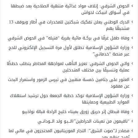
الحوض الشرقي: إتلاف مواد غذائية منتهية الصلاحية بعد ضبطها
في أسواق انبيكت لحواش
الدرك الوطني يعلن تفكيك شبكتين للمخدرات في أطار ويوقف 13
مشتبهًا بهم
وفاة طفل غرقًا في بركــة مائية بقرية “فتيله” في الحوض الشرقي
وزارة الشؤون الإسلامية تطلق لأول مرة التسجيل الإلكتروني للحج
عبر منصة “خدماتي”
والي الحوض الشرقي: تعزيز التأهب لمواجهة المخاطر يتطلب خططًا
عملية وتنسيقًا بين مختلف المتدخلين
العثور على جثامين خمسة منقبين في تيرس الزمور واستمرار البحث
عن مفقود
وزارة الشؤون الإسلامية توحّد خطبة الجمعة حول ترشيد استهلاك
الموارد الطبيعية وحمايتها
وفاة قبطان إثر حريق زورق بميناء خليج الراحة قبالة نواذيبو
“ناقيمون من تعينات الحراطين”/الـــبـو ولد الـــودانــي
مصادر لـ”صوت الشرق”: التجار الموريتانيون المحتجزون في مالي لما
يُفرج عنهم بعد