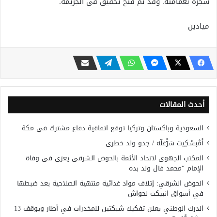
شجرة بعمامته. وقد تم فتح تحقيق في الجريمة.
ميادين
أحدث المقالات
السعودية وباكستان وتركيا توقع اتفاقية دفاع مشترك في مكة
أَمْبسْكِيت سَرّْغلّه / جدو ولد خطري
المكتب الجهوي لاتحاد الأئمة بالحوض الشرقي يعزي في وفاة
الإمام “محمد فال ولد بده
الحوض الشرقي: إتلاف مواد غذائية منتهية الصلاحية بعد ضبطها
في أسواق انبيكت لحواش
الدرك الوطني يعلن تفكيك شبكتين للمخدرات في أطار ويوقف 13