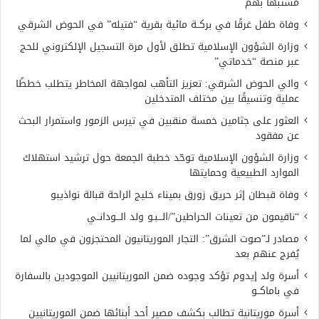
مشتبهًا بهم
وفاة طفل غرقًا في بركــة مائية بقرية “فتيله” في الحوض الشرقي
وزارة الشؤون الإسلامية تطلق لأول مرة التسجيل الإلكتروني للحج
عبر منصة “خدماتي”
والي الحوض الشرقي: تعزيز التأهب لمواجهة المخاطر يتطلب خططًا
عملية وتنسيقًا بين مختلف المتدخلين
العثور على جثامين خمسة منقبين في تيرس الزمور واستمرار البحث
عن مفقود
وزارة الشؤون الإسلامية توحّد خطبة الجمعة حول ترشيد استهلاك
الموارد الطبيعية وحمايتها
وفاة قبطان إثر حريق زورق بميناء خليج الراحة قبالة نواذيبو
“ناقيمون من تعينات الحراطين”/الـــبـو ولد الـــودانــي
مصادر لـ”صوت الشرق”: التجار الموريتانيون المحتجزون في مالي لما
يُفرج عنهم بعد
أسرة ولد إيدوم تؤكد وجوده ضمن الموريتانيين الموجودين بالسفارة
في باماكــو
أسرة موريتانية تطالب بكشف مصير أحد أبنائها ضمن الموريتانيين