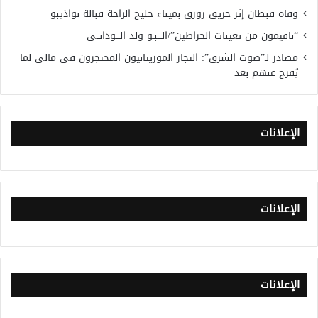
وفاة قبطان إثر حريق زورق بميناء خليج الراحة قبالة نواذيبو
“ناقيمون من تعينات الحراطين”/الـــبـو ولد الـــودانــي
مصادر لـ”صوت الشرق”: التجار الموريتانيون المحتجزون في مالي لما
يُفرج عنهم بعد
الإعلانات
الإعلانات
الإعلانات