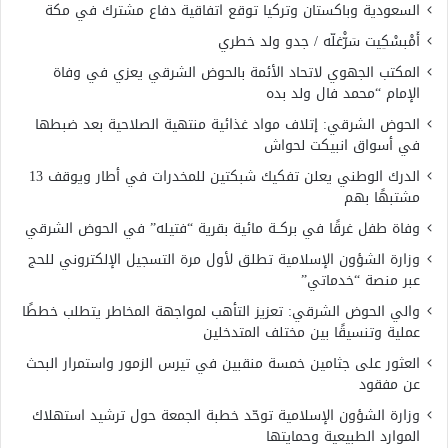
السعودية وباكستان وتركيا توقع اتفاقية دفاع مشترك في مكة
أَمْبسْكِيت سَرّْغلّه / جدو ولد خطري
المكتب الجهوي لاتحاد الأئمة بالحوض الشرقي يعزي في وفاة
الإمام “محمد فال ولد بده
الحوض الشرقي: إتلاف مواد غذائية منتهية الصلاحية بعد ضبطها
في أسواق انبيكت لحواش
الدرك الوطني يعلن تفكيك شبكتين للمخدرات في أطار ويوقف 13
مشتبهًا بهم
وفاة طفل غرقًا في بركــة مائية بقرية “فتيله” في الحوض الشرقي
وزارة الشؤون الإسلامية تطلق لأول مرة التسجيل الإلكتروني للحج
عبر منصة “خدماتي”
والي الحوض الشرقي: تعزيز التأهب لمواجهة المخاطر يتطلب خططًا
عملية وتنسيقًا بين مختلف المتدخلين
العثور على جثامين خمسة منقبين في تيرس الزمور واستمرار البحث
عن مفقود
وزارة الشؤون الإسلامية توحّد خطبة الجمعة حول ترشيد استهلاك
الموارد الطبيعية وحمايتها