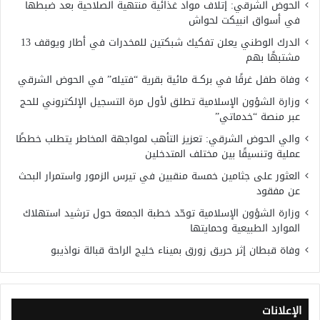
الحوض الشرقي: إتلاف مواد غذائية منتهية الصلاحية بعد ضبطها
في أسواق انبيكت لحواش
الدرك الوطني يعلن تفكيك شبكتين للمخدرات في أطار ويوقف 13
مشتبهًا بهم
وفاة طفل غرقًا في بركــة مائية بقرية “فتيله” في الحوض الشرقي
وزارة الشؤون الإسلامية تطلق لأول مرة التسجيل الإلكتروني للحج
عبر منصة “خدماتي”
والي الحوض الشرقي: تعزيز التأهب لمواجهة المخاطر يتطلب خططًا
عملية وتنسيقًا بين مختلف المتدخلين
العثور على جثامين خمسة منقبين في تيرس الزمور واستمرار البحث
عن مفقود
وزارة الشؤون الإسلامية توحّد خطبة الجمعة حول ترشيد استهلاك
الموارد الطبيعية وحمايتها
وفاة قبطان إثر حريق زورق بميناء خليج الراحة قبالة نواذيبو
الإعلانات