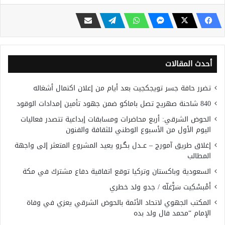
أحدث المقالات
تضرر حافة جسر تويجكجيت بعد أيام من إعلان اكتمال أشغاله
840 شاحنة صهريج تصل باماكو ضمن جهود تأمين إمدادات الوقود
الحوض الشرقي: أربع محاضرات ومسابقات إبداعية تتصدر فعاليات
اليوم الأول من الأسبوع الوطني للثقافة والفنون
إغلاق طريق آمورج – عــدل بگـرو يعيد المشروع المتعثر إلى واجهة
المطالب
السعودية وباكستان وتركيا توقع اتفاقية دفاع مشترك في مكة
أَمْبسْكِيت سَرّْغلّه / جدو ولد خطري
المكتب الجهوي لاتحاد الأئمة بالحوض الشرقي يعزي في وفاة
الإمام “محمد فال ولد بده