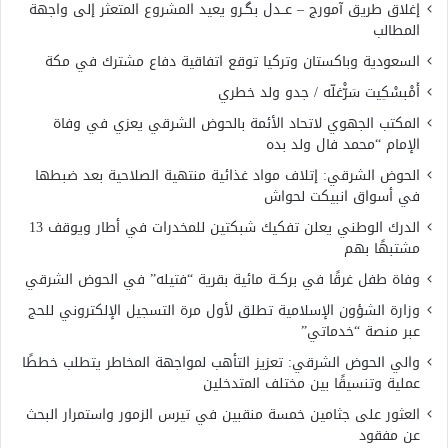
إغلاق طريق آمورج – عــدل بگـرو يعيد المشروع المتعثر إلى واجهة
المطالب
السعودية وباكستان وتركيا توقع اتفاقية دفاع مشترك في مكة
أَمْبسْكِيت سَرّْغلّه / جدو ولد خطري
المكتب الجهوي لاتحاد الأئمة بالحوض الشرقي يعزي في وفاة
الإمام “محمد فال ولد بده
الحوض الشرقي: إتلاف مواد غذائية منتهية الصلاحية بعد ضبطها
في أسواق انبيكت لحواش
الدرك الوطني يعلن تفكيك شبكتين للمخدرات في أطار ويوقف 13
مشتبهًا بهم
وفاة طفل غرقًا في بركــة مائية بقرية “فتيله” في الحوض الشرقي
وزارة الشؤون الإسلامية تطلق لأول مرة التسجيل الإلكتروني للحج
عبر منصة “خدماتي”
والي الحوض الشرقي: تعزيز التأهب لمواجهة المخاطر يتطلب خططًا
عملية وتنسيقًا بين مختلف المتدخلين
العثور على جثامين خمسة منقبين في تيرس الزمور واستمرار البحث
عن مفقود