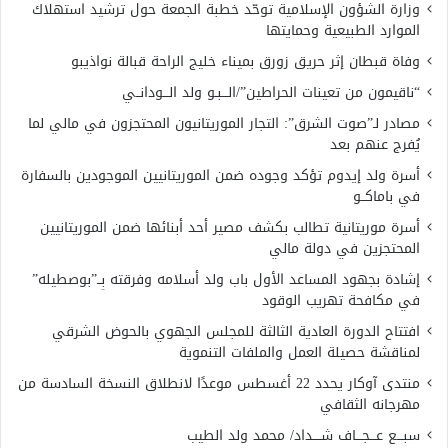
وزارة الشؤون الإسلامية توحّد خطبة الجمعة حول ترشيد استهلاك
الموارد الطبيعية وحمايتها
وفاة قبطان إثر حريق زورق بميناء خليج الراحة قبالة نواذيبو
“ناقيمون من تعينات الحراطين”/الـــبـو ولد الـــودانــي
مصادر لـ”صوت الشرق”: التجار الموريتانيون المحتجزون في مالي لما
يُفرج عنهم بعد
أسرة ولد إيدوم تؤكد وجوده ضمن الموريتانيين الموجودين بالسفارة
في باماكــو
أسرة موريتانية تطالب بكشف مصير أحد أبنائها ضمن الموريتانيين
المحتجزين في دولة مالي
إشادة بجهود المساعد الأول باب ولد أسلامه وفرقته بِــ”بوصطيله”
في مكافحة تهريب الوقود
افتتاح الدورة العادية الثالثة للمجلس الجهوي بالحوض الشرقي
لمناقشة حصيلة العمل والملفات التنموية
منتدى آوكار يحدد 22 أغسطس موعدًا لانطلاق النسخة السادسة من
مهرجانه الثقافي
سبـــع عـــجـــاف شــــداد/ محمد ولد الطيب