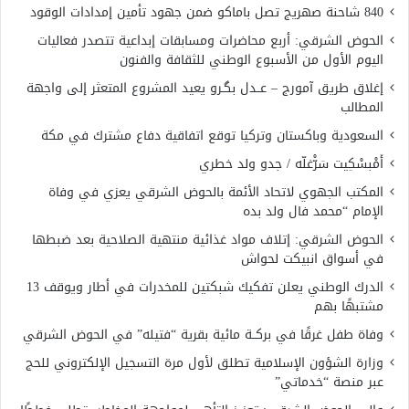
840 شاحنة صهريج تصل باماكو ضمن جهود تأمين إمدادات الوقود
الحوض الشرقي: أربع محاضرات ومسابقات إبداعية تتصدر فعاليات
اليوم الأول من الأسبوع الوطني للثقافة والفنون
إغلاق طريق آمورج – عــدل بگـرو يعيد المشروع المتعثر إلى واجهة
المطالب
السعودية وباكستان وتركيا توقع اتفاقية دفاع مشترك في مكة
أَمْبسْكِيت سَرّْغلّه / جدو ولد خطري
المكتب الجهوي لاتحاد الأئمة بالحوض الشرقي يعزي في وفاة
الإمام “محمد فال ولد بده
الحوض الشرقي: إتلاف مواد غذائية منتهية الصلاحية بعد ضبطها
في أسواق انبيكت لحواش
الدرك الوطني يعلن تفكيك شبكتين للمخدرات في أطار ويوقف 13
مشتبهًا بهم
وفاة طفل غرقًا في بركــة مائية بقرية “فتيله” في الحوض الشرقي
وزارة الشؤون الإسلامية تطلق لأول مرة التسجيل الإلكتروني للحج
عبر منصة “خدماتي”