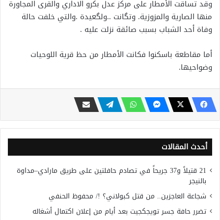
وقد تساقت الأمطار على مركز عدل بكرو الاداري والقرى المجاورة
منها الصارية والمزوزية. وتگانت ..ولگعيدة .والتي خلفت حالة
وفاة أحد الشباب بسبب صائقة نزلت عليه .
أما مقاطعة باسكنوا فكانت الأمطار من حظ قرية اللوحيات
وضواحيها.
أحدث المقالات
21 قتيلاً و37 جريحاً في تصادم حافلتين على طريق مارادي–مداوة
بالنيجر
شجاعة العاجزين.. من قتل كبولاني؟ !/ محفوظ الحنفي
تضرر حافة جسر تويجكجيت بعد أيام من إعلان اكتمال أشغاله