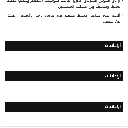
والي الحوض الشرقي: تعزيز التأهب لمواجهة المخاطر يتطلب خططًا
عملية وتنسيقًا بين مختلف المتدخلين
العثور على جثامين خمسة منقبين في تيرس الزمور واستمرار البحث
عن مفقود
الإعلانات
الإعلانات
الإعلانات