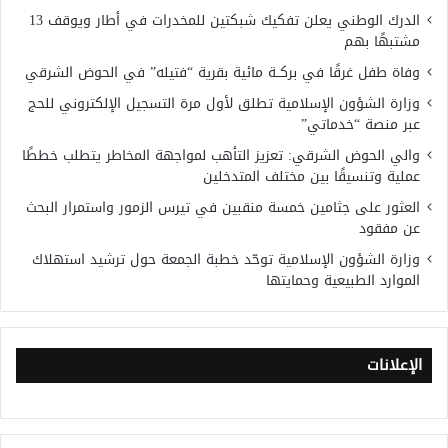
الدرك الوطني يعلن تفكيك شبكتين للمخدرات في أطار ويوقف 13
مشتبهًا بهم
وفاة طفل غرقًا في بركــة مائية بقرية “فتيله” في الحوض الشرقي
وزارة الشؤون الإسلامية تطلق لأول مرة التسجيل الإلكتروني للحج
عبر منصة “خدماتي”
والي الحوض الشرقي: تعزيز التأهب لمواجهة المخاطر يتطلب خططًا
عملية وتنسيقًا بين مختلف المتدخلين
العثور على جثامين خمسة منقبين في تيرس الزمور واستمرار البحث
عن مفقود
وزارة الشؤون الإسلامية توحّد خطبة الجمعة حول ترشيد استهلاك
الموارد الطبيعية وحمايتها
الإعلانات