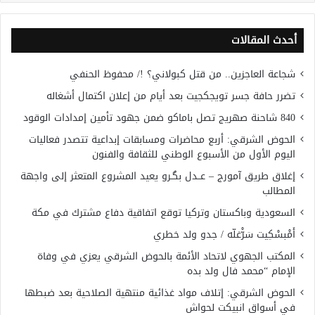
أحدث المقالات
شجاعة العاجزين.. من قتل كبولاني؟ !/ محفوظ الحنفي
تضرر حافة جسر تويجكجيت بعد أيام من إعلان اكتمال أشغاله
840 شاحنة صهريج تصل باماكو ضمن جهود تأمين إمدادات الوقود
الحوض الشرقي: أربع محاضرات ومسابقات إبداعية تتصدر فعاليات
اليوم الأول من الأسبوع الوطني للثقافة والفنون
إغلاق طريق آمورج – عــدل بگـرو يعيد المشروع المتعثر إلى واجهة
المطالب
السعودية وباكستان وتركيا توقع اتفاقية دفاع مشترك في مكة
أَمْبسْكِيت سَرّْغلّه / جدو ولد خطري
المكتب الجهوي لاتحاد الأئمة بالحوض الشرقي يعزي في وفاة
الإمام “محمد فال ولد بده
الحوض الشرقي: إتلاف مواد غذائية منتهية الصلاحية بعد ضبطها
في أسواق انبيكت لحواش