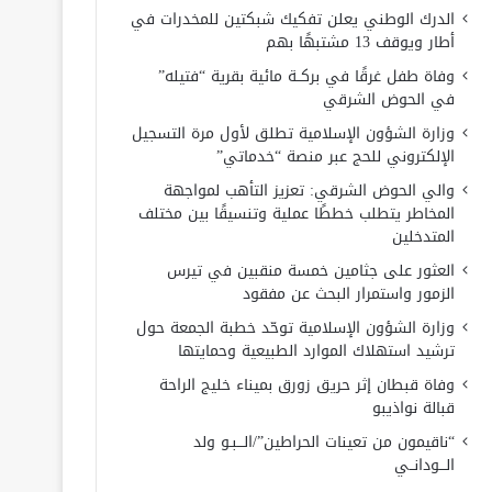
الدرك الوطني يعلن تفكيك شبكتين للمخدرات في
أطار ويوقف 13 مشتبهًا بهم
وفاة طفل غرقًا في بركــة مائية بقرية “فتيله”
في الحوض الشرقي
وزارة الشؤون الإسلامية تطلق لأول مرة التسجيل
الإلكتروني للحج عبر منصة “خدماتي”
والي الحوض الشرقي: تعزيز التأهب لمواجهة
المخاطر يتطلب خططًا عملية وتنسيقًا بين مختلف
المتدخلين
العثور على جثامين خمسة منقبين في تيرس
الزمور واستمرار البحث عن مفقود
وزارة الشؤون الإسلامية توحّد خطبة الجمعة حول
ترشيد استهلاك الموارد الطبيعية وحمايتها
وفاة قبطان إثر حريق زورق بميناء خليج الراحة
قبالة نواذيبو
“ناقيمون من تعينات الحراطين”/الـــبـو ولد
الـــودانــي