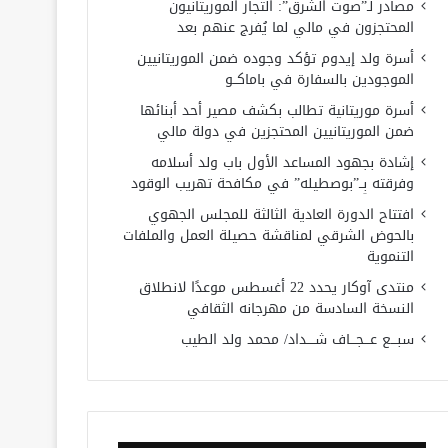
مصادر لـ”صوت الشرق”: التجار الموريتانيون
المحتجزون في مالي لما يُفرج عنهم بعد
أسرة ولد إيدوم تؤكد وجوده ضمن الموريتانيين
الموجودين بالسفارة في باماكــو
أسرة موريتانية تطالب بكشف مصير أحد أبنائها
ضمن الموريتانيين المحتجزين في دولة مالي
إشادة بجهود المساعد الأول باب ولد أسلامه
وفرقته بِــ”بوصطيله” في مكافحة تهريب الوقود
افتتاح الدورة العادية الثالثة للمجلس الجهوي
بالحوض الشرقي لمناقشة حصيلة العمل والملفات
التنموية
منتدى آوكار يحدد 22 أغسطس موعدًا لانطلاق
النسخة السادسة من مهرجانه الثقافي
سبـــع عـــجـــاف شــــداد/ محمد ولد الطيب