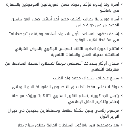
أسرة ولد إيدوم تؤكد وجوده ضمن الموريتانيين الموجودين بالسفارة
في باماكــو
أسرة موريتانية تطالب بكشف مصير أحد أبنائها ضمن الموريتانيين
المحتجزين في دولة مالي
إشادة بجهود المساعد الأول باب ولد أسلامه وفرقته بِــ”بوصطيله”
في مكافحة تهريب الوقود
افتتاح الدورة العادية الثالثة للمجلس الجهوي بالحوض الشرقي
لمناقشة حصيلة العمل والملفات التنموية
منتدى آوكار يحدد 22 أغسطس موعدًا لانطلاق النسخة السادسة من
مهرجانه الثقافي
سبـــع عـــجـــاف شــــداد/ محمد ولد الطيب
دولة لا تقاس فقط بتطبــيــق النــصــــوص القانونية/ البــو الــوداني
رئيس الجمهورية يتسلم التقرير السنوي لـ”الهابا” ويؤكد مواصلة
إصلاح وتنظيم الحقل الإعلامي
مرسوم رئاسي يعين مكلفًا بمهمة ومستشارين جديدين في ديوان
الوزير الأول
بعد توقيفهم في باماكو.. السلطات المالية تطلق سراح تجار