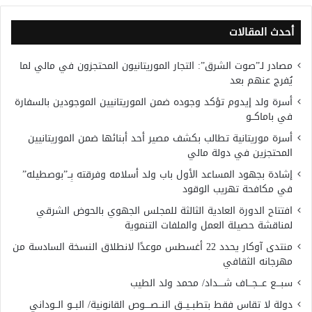
أحدث المقالات
مصادر لـ”صوت الشرق”: التجار الموريتانيون المحتجزون في مالي لما
يُفرج عنهم بعد
أسرة ولد إيدوم تؤكد وجوده ضمن الموريتانيين الموجودين بالسفارة
في باماكــو
أسرة موريتانية تطالب بكشف مصير أحد أبنائها ضمن الموريتانيين
المحتجزين في دولة مالي
إشادة بجهود المساعد الأول باب ولد أسلامه وفرقته بِــ”بوصطيله”
في مكافحة تهريب الوقود
افتتاح الدورة العادية الثالثة للمجلس الجهوي بالحوض الشرقي
لمناقشة حصيلة العمل والملفات التنموية
منتدى آوكار يحدد 22 أغسطس موعدًا لانطلاق النسخة السادسة من
مهرجانه الثقافي
سبـــع عـــجـــاف شــــداد/ محمد ولد الطيب
دولة لا تقاس فقط بتطبــيــق النــصــــوص القانونية/ البــو الــوداني