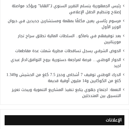
رئيس الجمهورية يتسلم التقرير السنوي لـ”الهابا” ويؤكد مواصلة
إصلاح وتنظيم الحقل الإعلامي
مرسوم رئاسي يعين مكلفًا بمهمة ومستشارين جديدين في ديوان
الوزير الأول
بعد توقيفهم في باماكو.. السلطات المالية تطلق سراح تجار
موريتانيين
الحوض الشرقي يسجل تساقطات مطرية شملت عدة مقاطعات
الحوار الوطني… فرصة لمراجعة دستورية بروح التوافق/ادمُ عبدي
اجيد
الدرك الوطني توقيف 7 أشخاص وحجز 7.5 كلغ من الحشيش و1.349
كلغ من الكوكايين و14 مليون أوقية قديمة
النعمة: اجتماع جهوي يتابع تنفيذ المشاريع التنموية ويبحث تعزيز
التنسيق بين المتدخلين
الإعلانات