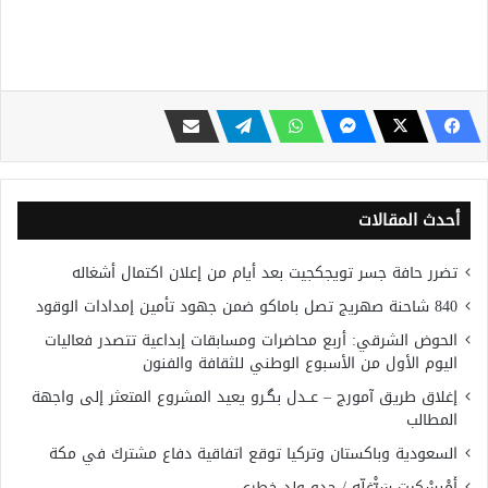
أحدث المقالات
تضرر حافة جسر تويجكجيت بعد أيام من إعلان اكتمال أشغاله
840 شاحنة صهريج تصل باماكو ضمن جهود تأمين إمدادات الوقود
الحوض الشرقي: أربع محاضرات ومسابقات إبداعية تتصدر فعاليات
اليوم الأول من الأسبوع الوطني للثقافة والفنون
إغلاق طريق آمورج – عــدل بگـرو يعيد المشروع المتعثر إلى واجهة
المطالب
السعودية وباكستان وتركيا توقع اتفاقية دفاع مشترك في مكة
أَمْبسْكِيت سَرّْغلّه / جدو ولد خطري