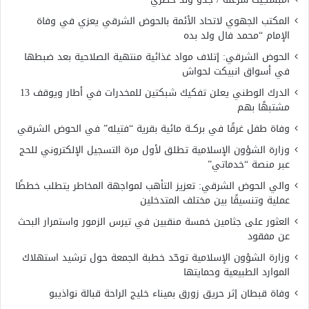
المكتب الجهوي لاتحاد الأئمة بالحوض الشرقي يعزي في وفاة
الإمام “محمد فال ولد بده
الحوض الشرقي: إتلاف مواد غذائية منتهية الصلاحية بعد ضبطها
في أسواق انبيكت لحواش
الدرك الوطني يعلن تفكيك شبكتين للمخدرات في أطار ويوقف 13
مشتبهًا بهم
وفاة طفل غرقًا في بركــة مائية بقرية “فتيله” في الحوض الشرقي
وزارة الشؤون الإسلامية تطلق لأول مرة التسجيل الإلكتروني للحج
عبر منصة “خدماتي”
والي الحوض الشرقي: تعزيز التأهب لمواجهة المخاطر يتطلب خططًا
عملية وتنسيقًا بين مختلف المتدخلين
العثور على جثامين خمسة منقبين في تيرس الزمور واستمرار البحث
عن مفقود
وزارة الشؤون الإسلامية توحّد خطبة الجمعة حول ترشيد استهلاك
الموارد الطبيعية وحمايتها
وفاة قبطان إثر حريق زورق بميناء خليج الراحة قبالة نواذيبو