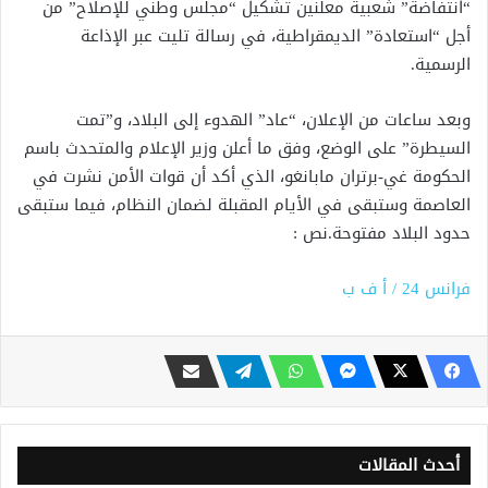
“انتفاضة” شعبية معلنين تشكيل “مجلس وطني للإصلاح” من
أجل “استعادة” الديمقراطية، في رسالة تليت عبر الإذاعة
الرسمية.
وبعد ساعات من الإعلان، “عاد” الهدوء إلى البلاد، و”تمت
السيطرة” على الوضع، وفق ما أعلن وزير الإعلام والمتحدث باسم
الحكومة غي-برتران مابانغو، الذي أكد أن قوات الأمن نشرت في
العاصمة وستبقى في الأيام المقبلة لضمان النظام، فيما ستبقى
حدود البلاد مفتوحة.نص :
فرانس 24 / أ ف ب
أحدث المقالات