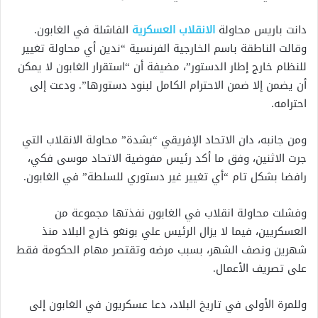
دانت باريس محاولة
الانقلاب العسكرية
الفاشلة في الغابون.
وقالت الناطقة باسم الخارجية الفرنسية “ندين أي محاولة تغيير
للنظام خارج إطار الدستور”، مضيفة أن “استقرار الغابون لا يمكن
أن يضمن إلا ضمن الاحترام الكامل لبنود دستورها”. ودعت إلى
احترامه.
ومن جانبه، دان الاتحاد الإفريقي “بشدة” محاولة الانقلاب التي
جرت الاثنين، وفق ما أكد رئيس مفوضية الاتحاد موسى فكي،
رافضا بشكل تام “أي تغيير غير دستوري للسلطة” في الغابون.
وفشلت محاولة انقلاب في الغابون نفذتها مجموعة من
العسكريين، فيما لا يزال الرئيس علي بونغو خارج البلاد منذ
شهرين ونصف الشهر، بسبب مرضه وتقتصر مهام الحكومة فقط
على تصريف الأعمال.
وللمرة الأولى في تاريخ البلاد، دعا عسكريون في الغابون إلى