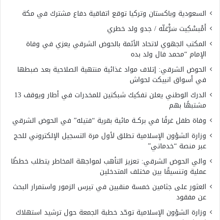
السعودية وباكستان وتركيا توقع اتفاقية دفاع مشترك في مكة
أَمْبسْكِيت سَرّْغلّه / جدو ولد خطري
المكتب الجهوي لاتحاد الأئمة بالحوض الشرقي يعزي في وفاة
الإمام “محمد فال ولد بده
الحوض الشرقي: إتلاف مواد غذائية منتهية الصلاحية بعد ضبطها
في أسواق انبيكت لحواش
الدرك الوطني يعلن تفكيك شبكتين للمخدرات في أطار ويوقف 13
مشتبهًا بهم
وفاة طفل غرقًا في بركــة مائية بقرية “فتيله” في الحوض الشرقي
وزارة الشؤون الإسلامية تطلق لأول مرة التسجيل الإلكتروني للحج
عبر منصة “خدماتي”
والي الحوض الشرقي: تعزيز التأهب لمواجهة المخاطر يتطلب خططًا
عملية وتنسيقًا بين مختلف المتدخلين
العثور على جثامين خمسة منقبين في تيرس الزمور واستمرار البحث
عن مفقود
وزارة الشؤون الإسلامية توحّد خطبة الجمعة حول ترشيد استهلاك