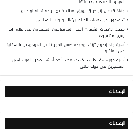
الموارد الطبيعية وحمايتها
وفاة قبطان إثر حريق زورق بميناء خليج الراحة قبالة نواذيبو
“ناقيمون من تعينات الحراطين”/الـــبـو ولد الـــودانــي
مصادر لـ”صوت الشرق”: التجار الموريتانيون المحتجزون في مالي لما
يُفرج عنهم بعد
أسرة ولد إيدوم تؤكد وجوده ضمن الموريتانيين الموجودين بالسفارة
في باماكــو
أسرة موريتانية تطالب بكشف مصير أحد أبنائها ضمن الموريتانيين
المحتجزين في دولة مالي
الإعلانات
الإعلانات